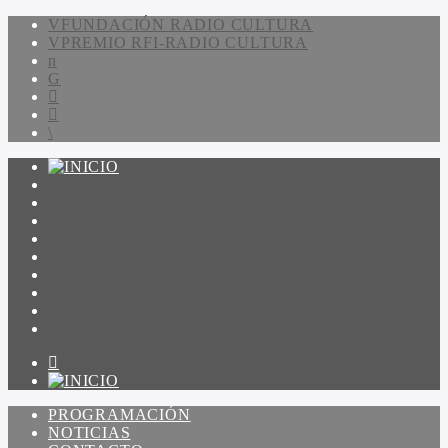
FUNDACIÓN RADIO CULTURA
PREMIO RFI-RADIO CULTURA
PROGRAMACIÓN
NOTICIAS
CONTACTO
QUIENES SOMOS
IR A AMADEUS
ON DEMAND
ESCUCHAR
VER
PROGRAMACIÓN
NOTICIAS