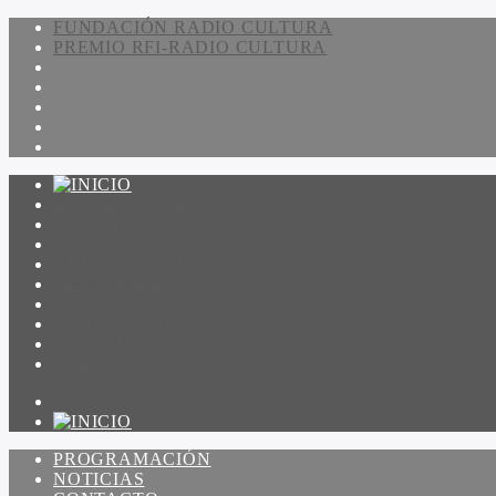
FUNDACIÓN RADIO CULTURA
PREMIO RFI-RADIO CULTURA
PROGRAMACIÓN
NOTICIAS
CONTACTO
QUIENES SOMOS
IR A AMADEUS
ON DEMAND
ESCUCHAR
VER
PROGRAMACIÓN
NOTICIAS