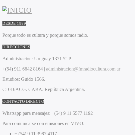
DESDE 1989
Porque todo es cultura y porque somos radio.
DIRECCIONES
Administración:
Uruguay 1371 5° P.
+(54) 911 6642 8164 |
administracion@fmradiocultura.com.ar
Estudios:
Guido 1566.
C1016ACG
. CABA.
República Argentina.
CONTACTO DIRECTO
Whatsapp para mensajes:
+(54) 9 11 5577 1192
Para comunicarse con emisiones en VIVO:
+ (54) 9 11 3987 4117