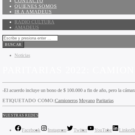
CONTACTO
QUIENES SOMOS
IR A AMADEUS
RADIO CULTURA
AMADEUS
Noticias
PARITARIAS 2022: CAMI
-El acuerdo incluye un bono de $ 100.000 a fin de año, pero la cámar
ETIQUETADO COMO:
Camioneros
Moyano
Paritarias
NUESTRAS REDES
Facebook
Instagram
Twitter
YouTube
LinkedI