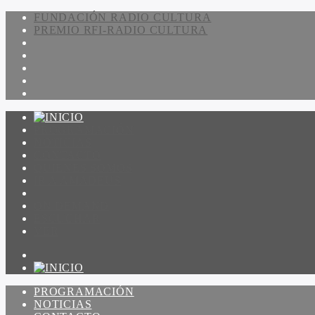
FUNDACIÓN RADIO CULTURA
PREMIO RFI-RADIO CULTURA
PROGRAMACIÓN
NOTICIAS
CONTACTO
QUIENES SOMOS
IR A AMADEUS
ON DEMAND
ESCUCHAR
VER
PROGRAMACIÓN
NOTICIAS