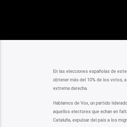
En las elecciones españolas de este 
obtener más del 10% de los votos, a
extrema derecha.
Hablamos de Vox, un partido liderad
aquellos electores que echan en falt
Cataluña, expulsar del país a los migr