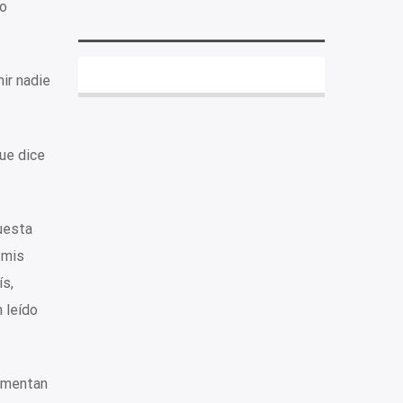
do
ir nadie
ue dice
uesta
 mis
ís,
n leído
lamentan