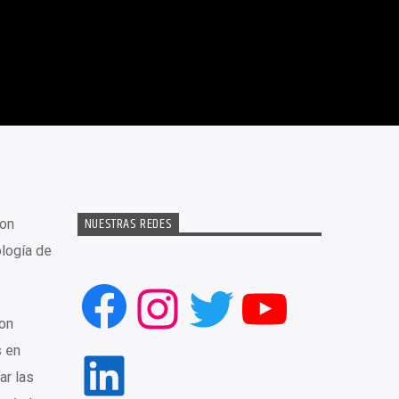
NUESTRAS REDES
con
logía de
Facebook
Instagram
Twitter
YouTub
on
s en
LinkedIn
ar las