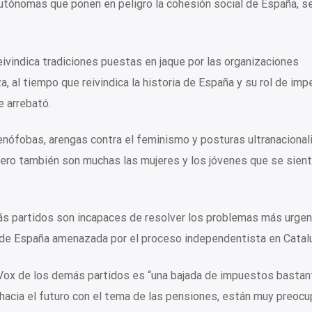
tónomas que ponen en peligro la cohesión social de España, s
eivindica tradiciones puestas en jaque por las organizaciones
a, al tiempo que reivindica la historia de España y su rol de imp
 arrebató.
nófobas, arengas contra el feminismo y posturas ultranacional
pero también son muchas las mujeres y los jóvenes que se sien
s partidos son incapaces de resolver los problemas más urgen
ad de España amenazada por el proceso independentista en Catal
a Vox de los demás partidos es “una bajada de impuestos bastan
hacia el futuro con el tema de las pensiones, están muy preoc