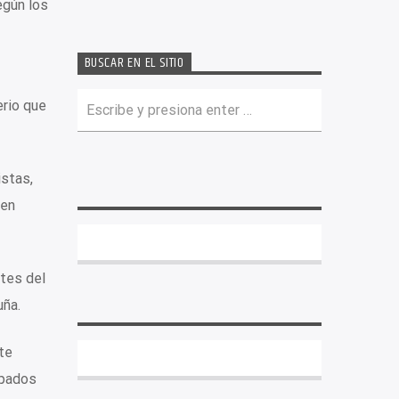
egún los
BUSCAR EN EL SITIO
erio que
istas,
ten
tes del
uña.
te
upados