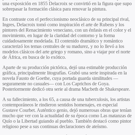
una exposición en 1855 Delacroix se convirtió en la figura que supo
sobrepasar la formación clásica para renovar la pintura.
En contraste con el perfeccionismo neoclásico de su principal rival,
Ingres, Delacroix tomó como inspiración el arte de Rubens y los
pintores del Renacimiento veneciano, con un énfasis en el color y el
movimiento, en lugar de la claridad del contorno y la forma
cuidadosamente modelada. El contenido dramático y romántico
caracterizó los temas centrales de su madurez, y no lo llevó a los
modelos clásicos del arte griego y romano, sino a viajar por el norte
de África, en busca de lo exótico.
Aparte de su producción pictórica, dejó una estimable producción
gráfica, principalmente litografías. Grabó una serie inspirada en la
novela Fausto de Goethe, cuya portada guarda similitudes —
seguramente no casuales— con Los Caprichos de Goya.
Posteriormente dedicó otra serie al drama Macbeth de Shakespeare.
A su fallecimiento, a los 65, a causa de una tuberculosis, los artistas
contemporáneos le rindieron sentidos homenajes, en especial
Gustave Courbet. Auténtico genio, dejó numerosas obras que tenían
mucho que ver con la actualidad de su época como Las matanzas de
Quío o la Libertad guiando al pueblo. También destacó como pintor
religioso pese a sus continuas declaraciones de ateísmo.