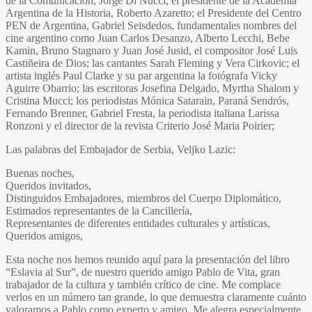
de la Comunicaciòn,
Jorge Di Nucci
; el presidente de la Academia
Argentina de la Historia,
Roberto Azaretto
; el Presidente del Centro
PEN de Argentina,
Gabriel Seisdedos
, fundamentales nombres del
cine argentino como
Juan Carlos Desanzo, Alberto Lecchi, Bebe
Kamin, Bruno Stagnaro
y
Juan José Jusid
, el compositor
José Luis
Castiñeira de Dios;
las cantantes
Sarah Fleming
y
Vera Cirkovic
; el
artista inglés
Paul Clarke
y su par argentina la fotógrafa
Vicky
Aguirre Obarrio
; las escritoras
Josefina Delgado, Myrtha Shalom
y
Cristina Mucci
; los periodistas Mónica Satarain,
Paraná Sendrós,
Fernando Brenner
,
Gabriel Fresta, la periodista italiana Larissa
Ronzoni
y el director de la revista Criterio
José Maria Poirier
;
Las palabras del Embajador de Serbia, Veljko Lazic
:
Buenas noches,
Queridos invitados,
Distinguidos Embajadores, miembros del Cuerpo Diplomático,
Estimados representantes de la Cancillería,
Representantes de diferentes entidades culturales y artísticas,
Queridos amigos,
Esta noche nos hemos reunido aquí para la presentación del libro
“Eslavia al Sur”, de nuestro querido amigo Pablo de Vita, gran
trabajador de la cultura y también crítico de cine. Me complace
verlos en un número tan grande, lo que demuestra claramente cuánto
valoramos a Pablo como experto y amigo. Me alegra especialmente