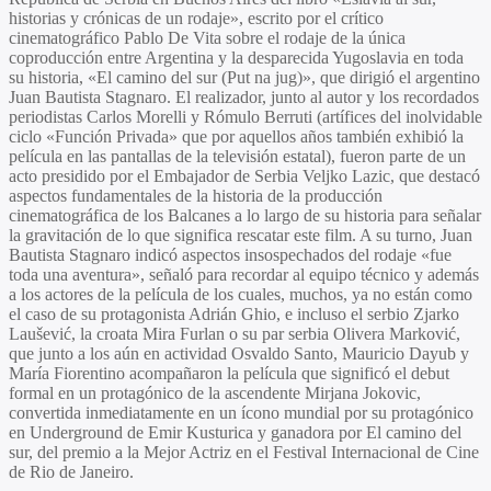
historias y crónicas de un rodaje»,
escrito por el crítico
cinematográfico
Pablo De Vita
sobre el rodaje de la única
coproducción entre Argentina y la desparecida Yugoslavia en toda
su historia,
«El camino del sur (Put na jug)»
, que dirigió el argentino
Juan Bautista Stagnaro
. El realizador, junto al autor y los recordados
periodistas
Carlos Morelli
y
Rómulo Berruti
(artífices del inolvidable
ciclo «
Función Privada
» que por aquellos años también exhibió la
película en las pantallas de la televisión estatal), fueron parte de un
acto presidido por el Embajador de Serbia
Veljko Lazic
, que destacó
aspectos fundamentales de la historia de la producción
cinematográfica de los Balcanes a lo largo de su historia para señalar
la gravitación de lo que significa rescatar este film. A su turno,
Juan
Bautista Stagnaro
indicó aspectos insospechados del rodaje «fue
toda una aventura», señaló para recordar al equipo técnico y además
a los actores de la película de los cuales, muchos, ya no están como
el caso de su protagonista
Adrián Ghio
, e incluso el serbio
Zjarko
Laušević
, la croata
Mira Furlan
o su par serbia
Olivera Marković
,
que junto a los aún en actividad
Osvaldo Santo, Mauricio Dayub
y
María Fiorentino
acompañaron la película que significó el debut
formal en un protagónico de la ascendente
Mirjana Jokovic
,
convertida inmediatamente en un ícono mundial por su protagónico
en
Underground
de
Emir Kusturica
y ganadora por
El camino del
sur,
del premio a la Mejor Actriz en el Festival Internacional de Cine
de Rio de Janeiro.