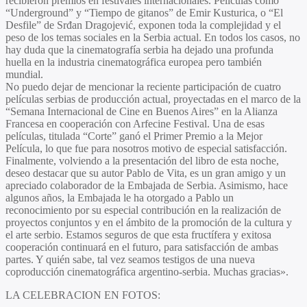
recibieron premios en festivales internacionales. Películas como
“Underground” y “Tiempo de gitanos” de Emir Kusturica, o “El
Desfile” de Srđan Dragojević, exponen toda la complejidad y el
peso de los temas sociales en la Serbia actual. En todos los casos, no
hay duda que la cinematografía serbia ha dejado una profunda
huella en la industria cinematográfica europea pero también
mundial.
No puedo dejar de mencionar la reciente participación de cuatro
películas serbias de producción actual, proyectadas en el marco de la
“Semana Internacional de Cine en Buenos Aires” en la Alianza
Francesa en cooperación con Arfecine Festival. Una de esas
películas, titulada “Corte” ganó el Primer Premio a la Mejor
Película, lo que fue para nosotros motivo de especial satisfacción.
Finalmente, volviendo a la presentación del libro de esta noche,
deseo destacar que su autor Pablo de Vita, es un gran amigo y un
apreciado colaborador de la Embajada de Serbia. Asimismo, hace
algunos años, la Embajada le ha otorgado a Pablo un
reconocimiento por su especial contribución en la realización de
proyectos conjuntos y en el ámbito de la promoción de la cultura y
el arte serbio. Estamos seguros de que esta fructífera y exitosa
cooperación continuará en el futuro, para satisfacción de ambas
partes. Y quién sabe, tal vez seamos testigos de una nueva
coproducción cinematográfica argentino-serbia. Muchas gracias».
LA CELEBRACION EN FOTOS: