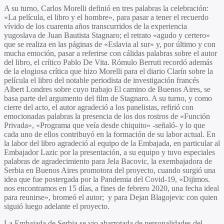
A su turno,
Carlos Morelli
definió en tres palabras la celebración:
«La película, el libro y el hombre», para pasar a tener el recuerdo
vívido de los cuarenta años transcurridos de la experiencia
yugoslava de
Juan Bautista Stagnaro
; el retrato «agudo y certero»
que se realiza en las páginas de
«Eslavia al sur»
y, por último y con
mucha emoción, pasar a referirse con cálidas palabras sobre el autor
del libro, el crítico
Pablo De Vita. Rómulo Berruti
recordó además
de la elogiosa crítica que hizo Morelli para el diario Clarín sobre la
película el libro del notable periodista de investigación francés
Albert Londres
sobre cuyo trabajo
El camino de Buenos Aires
, se
basa parte del argumento del film de Stagnaro. A su turno, y como
cierre del acto, el autor agradeció a los panelistas, refirió con
emocionadas palabras la presencia de los dos rostros de «Función
Privada», «Programa que veía desde chiquito» -señaló- y lo que
cada uno de ellos contribuyó en la formación de su labor actual. En
la labor del libro agradeció al equipo de la Embajada, en particular al
Embajador Lazic por la presentación, a su equipo y tuvo especiales
palabras de agradecimiento para
Jela Bacovic
, la exembajadora de
Serbia en Buenos Aires promotora del proyecto, cuando surgió una
idea que fue postergada por la Pandemia del Covid-19, «Dijimos.
nos encontramos en 15 días, a fines de febrero 2020, una fecha ideal
para reunirse», bromeó el autor; y para
Dejan Blagojevic con quien
siguió luego adelante el proyecto.
La Embajada de Serbia se vio abarrotada de personalidades del