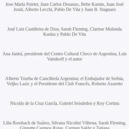
Jose María Poirier, Juan Carlos Desanzo, Bebe Kamin, Juan José
Jusid, Alberto Lecchi, Pablo De Vita
y
Juan B. Stagnaro
José Luis Castiñeira de Dios, Sarah Fleming, Clarisse Mulunda
Kanku
y
Pablo De Vita
Ana Jankú
, presidente del Centro Cultural Checo de Argentina,
Luis
Vainikoff
y el autor
Alberto Trueba
de Cancillería Argentina; el Embajador de Serbia,
Veljko Lazic
y el Presidente del Club Francés,
Roberto Azaretto
Nicolás de la Cruz García, Gabriel Seisdedos
y
Roy Cortina
Lilia Rossbach de Suárez, Silvana Nicolini Vilhena, Sarah Fleming,
Ginnette Campos Rojas, Carmen Sakhr
y Tatiana