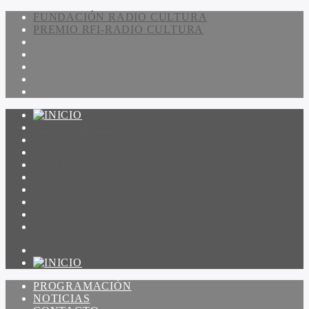
FUNDACIÓN RADIO CULTURA
PREMIO RFI-RADIO CULTURA
PROGRAMACIÓN
NOTICIAS
CONTACTO
QUIENES SOMOS
IR A AMADEUS
ON DEMAND
ESCUCHAR
VER
PROGRAMACIÓN
NOTICIAS