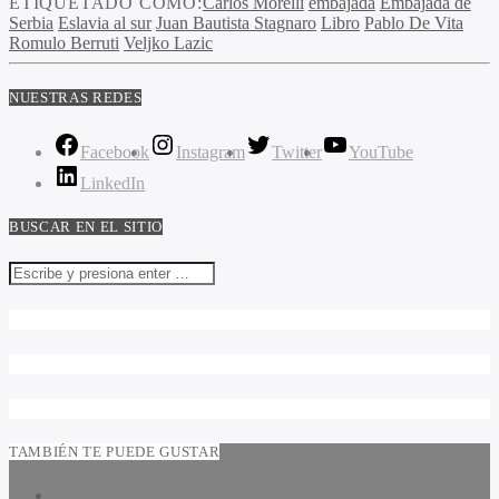
ETIQUETADO COMO:
Carlos Morelli
embajada
Embajada de
Serbia
Eslavia al sur
Juan Bautista Stagnaro
Libro
Pablo De Vita
Romulo Berruti
Veljko Lazic
NUESTRAS REDES
Facebook
Instagram
Twitter
YouTube
LinkedIn
BUSCAR EN EL SITIO
TAMBIÉN TE PUEDE GUSTAR