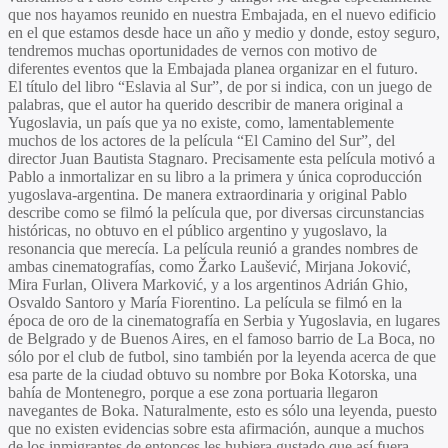
que nos hayamos reunido en nuestra Embajada, en el nuevo edificio
en el que estamos desde hace un año y medio y donde, estoy seguro,
tendremos muchas oportunidades de vernos con motivo de
diferentes eventos que la Embajada planea organizar en el futuro.
El título del libro “Eslavia al Sur”, de por si indica, con un juego de
palabras, que el autor ha querido describir de manera original a
Yugoslavia, un país que ya no existe, como, lamentablemente
muchos de los actores de la película “El Camino del Sur”, del
director Juan Bautista Stagnaro. Precisamente esta película motivó a
Pablo a inmortalizar en su libro a la primera y única coproducción
yugoslava-argentina. De manera extraordinaria y original Pablo
describe como se filmó la película que, por diversas circunstancias
históricas, no obtuvo en el público argentino y yugoslavo, la
resonancia que merecía. La película reunió a grandes nombres de
ambas cinematografías, como Žarko Laušević, Mirjana Joković,
Mira Furlan, Olivera Marković, y a los argentinos Adrián Ghio,
Osvaldo Santoro y María Fiorentino. La película se filmó en la
época de oro de la cinematografía en Serbia y Yugoslavia, en lugares
de Belgrado y de Buenos Aires, en el famoso barrio de La Boca, no
sólo por el club de futbol, sino también por la leyenda acerca de que
esa parte de la ciudad obtuvo su nombre por Boka Kotorska, una
bahía de Montenegro, porque a ese zona portuaria llegaron
navegantes de Boka. Naturalmente, esto es sólo una leyenda, puesto
que no existen evidencias sobre esta afirmación, aunque a muchos
de los inmigrantes de entonces les hubiera gustado que así fuera.