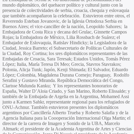
mundo diplomático, del quehacer político y cultural junto con la
presencia de colectividades de serbia, croacia, chequia y eslovaquia
que también acompañaron la celebración. Estuvieron entre otros, el
Reverendo
Esteban Jovanovic
, de la Iglesia Ortodoxa Serbia en
Buenos Aires; el vice-canciller de la nación,
Leopoldo Sahores
; la
Embajadora de Costa Rica y decana del Grulac,
Ginnette Campos
Rojas
; la Embajadora de Mèxico,
Lilia Rossbach de Suárez
; el
Embajador de Eslovaquia,
Ratislav Hindicky
; la Legisladora de la
Ciudad,
Jessica Barreto
; el Subsecretario de Políticas Culturales de
la Ciudad,
Roy Cortina
; los sres diplomáticos representantes de las
Embajadas de Croacia,
Sara Teresak
; Estados Unidos,
Tomás Pérez
López
; Italia,
María Teresa Di Meo
; Grecia,
Stavros Stavrakos
;
Polonia,
Alicja Tunk
; Japón,
Kenji Shimada
; El Salvador,
Eduardo
López;
Colombia,
Magdalena Durana Cornejo
; Paraguay,
Rodolfo
Serafini
y
Gustavo Miranda
. República Democrática del Congo,
Clarisse Mulunda Kanku
; Y los representantes honorarios de
España,
Walter D’Aloia Criado
, y San Marino,
Roberto Elissalde
; y
también de la Embajada de Argelia en la Argentina,
Mohamed Assi
junto a
Karmen Sahkr
, representante regional para los refugiados de
ONU-Achnur. También estuvieron presentes los diplomáticos
argentinos por Cancillería
Alberto Trueba
y
Roberto Salafia
y de la
Agencia Italiana para la Coooperación Internacional
Olga Martin
; el
director de la carrera de Imagen y Sonido de la UBA,
Marcelo
Altmark
; el presidente de la Academia Argentina de Artes y Ciencias