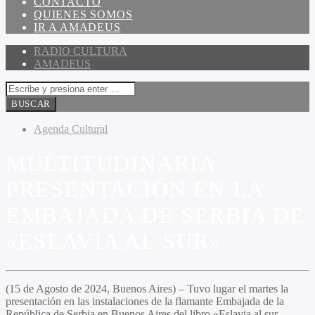
CONTACTO
QUIENES SOMOS
IR A AMADEUS
RADIO CULTURA
AMADEUS
Agenda Cultural
MULTITUDINARIA
PRESENTACIÓN EN LA
EMBAJADA DE SERBIA DE
«ESLAVIA AL SUR»
(15 de Agosto de 2024, Buenos Aires) – Tuvo lugar el martes la
presentación en las instalaciones de la flamante Embajada de la
República de Serbia en Buenos Aires del libro
«Eslavia al sur,