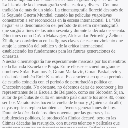
La historia de la cinematografía serbia es rica y diversa. Con una
tradición de más de un siglo. La cinematografía floreció después de
la Segunda Guerra Mundial, cuando las películas yugoslavas
comenzaron a ser reconocidas en la escena internacional. La “Ola
negra” es la denominación del período de nuestra cinematografía
que surgió a fines de los años sesenta y durante la década de setenta.
Directores como Dušan Makavejev, Aleksandar Petrović y Želimir
Žilnik, se convirtieron en las figuras claves de este movimiento que
atrajo la atención del público y de la crítica internacional,
estableciendo los fundamentos para las futuras generaciones de
cineastas.
Nuestra cinematografía fue especialmente marcada por los miembros
de la llamada Escuela de Praga. Entre ellos se encuentran grandes
nombres: Srđan Karanović, Goran Marković, Goran Paskaljević y
más tarde también Emir Kusturica. Es característico que su período
de estudio coincida con el período de perturbación política en
Checoslovaquia. No obstante, no debemos dejar de reconocer a los
representantes de la Escuela de Belgrado, como ser Slobodan Šijan,
autor de películas de culto en nuestro país durante los años 80, como
ser Los Maratonistas hacen la vuelta de honor y ¿Quién canta allí?,
cuyas replicas repiten también las jóvenes generaciones de hoy.
Durante la década de los años noventa, por las guerras y las
turbulencias políticas, la producción fílmica decayó, pero en las
últimas décadas ha resurgido, con nuevos talentos y películas que