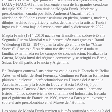
DAIA y HACOAJ rinden homenaje a una de las grandes creadoras
del siglo XX. La muestra titulada “Magda Frank. Moderna y
precolombina” curada por Tulio Andreussi Guzmán, reúne
alrededor de 90 obras entre esculturas en piedra, bronces, maderas,
dibujos, archivo fotográfico y textos del diario de la artista. Tendrá
lugar en la planta baja del museo entre abril y diciembre de 2022.
Magda Frank (1914-2010) nacida en Transilvania, sobrevivió a la
Segunda Guerra Mundial y a la persecución nazi gracias a Raoul
Wallenberg (1912 –1947) quien la albergó en una de las “Casas
Suecas”. Gracias a él su destino fue distinto al de casi toda su
familia, exterminada en los campos de concentración. Finalizada la
Guerra, Magda huyó del régimen comunista y se refugió en Berna,
Suiza. De allí partió a Francia y Argentina.
En Budapest comenzó sus primeros estudios en la Escuela de Bellas
Artes, en el taller de Béni Ferenczy. Continuó en París su formación
plástica e intelectual, perfeccionándose en Historia del Arte en la
Académie Julian y la Ecole du Louvre. Hacia 1950 viajó por
primera vez a Buenos Aires para reencontrarse con su hermano
Esteban, único sobreviviente de su familia del holocausto. Becada
por el gobierno de Francia en 1960, retorna a París para investigar
sobre el arte precolombino en el Musée del’ Homme.
Las obras de Magda Frank remiten a la más profunda simbología del