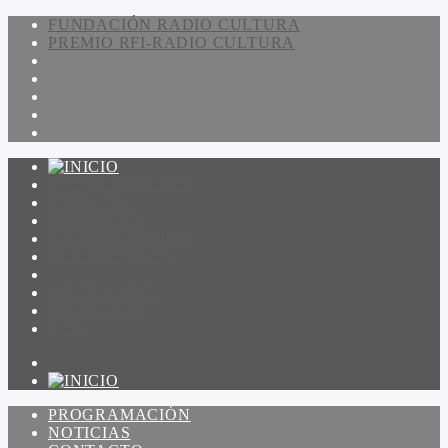
FUNDACIÓN RADIO CULTURA
PREMIO RFI-RADIO CULTURA
PROGRAMACIÓN
NOTICIAS
CONTACTO
QUIENES SOMOS
IR A AMADEUS
ON DEMAND
ESCUCHAR
VER
PROGRAMACIÓN
NOTICIAS