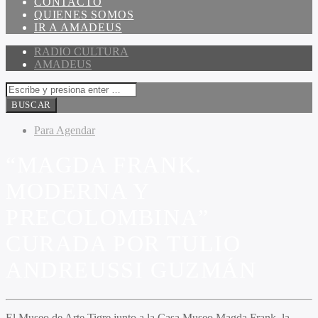
CONTACTO
QUIENES SOMOS
IR A AMADEUS
RADIO CULTURA
AMADEUS
Para Agendar
“MAGDA FRANK.
MODERNA Y
PRECOLOMBINA”
CURADA POR TULIO
ANDREUSSI GUZMÁN
El Museo de Arte Tigre junto a la Casa Museo Magda Frank, la