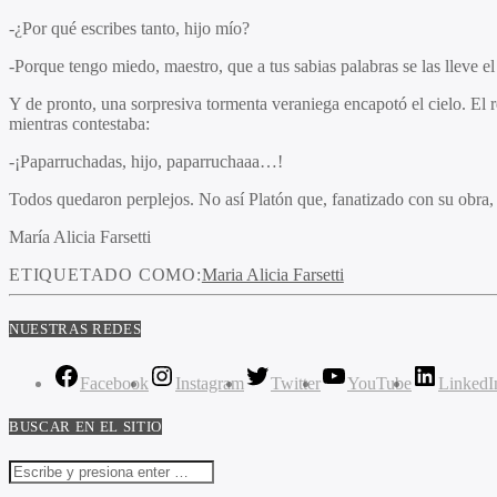
-¿Por qué escribes tanto, hijo mío?
-Porque tengo miedo, maestro, que a tus sabias palabras se las lleve el
Y de pronto, una sorpresiva tormenta veraniega encapotó el cielo. El 
mientras contestaba:
-¡Paparruchadas, hijo, paparruchaaa…!
Todos quedaron perplejos. No así Platón que, fanatizado con su obra,
María Alicia Farsetti
ETIQUETADO COMO:
Maria Alicia Farsetti
NUESTRAS REDES
Facebook
Instagram
Twitter
YouTube
LinkedI
BUSCAR EN EL SITIO