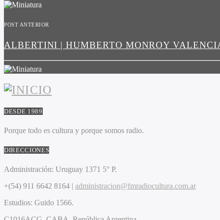
POST ANTERIOR
ALBERTINI | HUMBERTO MONROY VALENCI
DESDE 1989
Porque todo es cultura y porque somos radio.
DIRECCIONES
Administración:
Uruguay 1371 5° P.
+(54) 911 6642 8164 |
administracion@fmradiocultura.com.ar
Estudios:
Guido 1566.
C1016ACG
. CABA.
República Argentina.