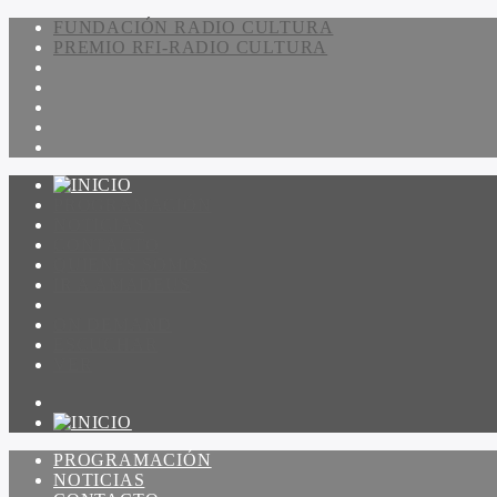
FUNDACIÓN RADIO CULTURA
PREMIO RFI-RADIO CULTURA
PROGRAMACIÓN
NOTICIAS
CONTACTO
QUIENES SOMOS
IR A AMADEUS
ON DEMAND
ESCUCHAR
VER
PROGRAMACIÓN
NOTICIAS