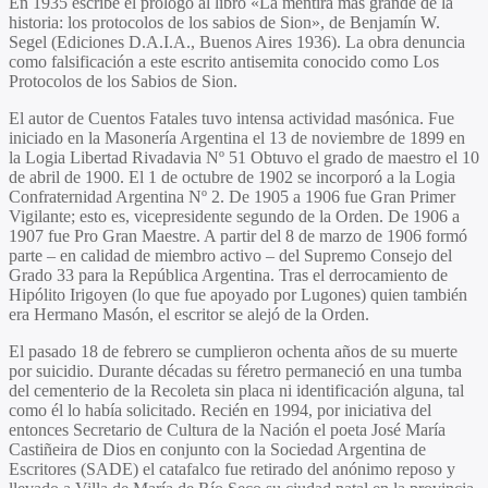
En 1935 escribe el prólogo al libro «La mentira más grande de la
historia: los protocolos de los sabios de Sion», de Benjamín W.
Segel (Ediciones D.A.I.A., Buenos Aires 1936). La obra denuncia
como falsificación a este escrito antisemita conocido como Los
Protocolos de los Sabios de Sion.
El autor de Cuentos Fatales tuvo intensa actividad masónica. Fue
iniciado en la Masonería Argentina el 13 de noviembre de 1899 en
la Logia Libertad Rivadavia Nº 51 Obtuvo el grado de maestro el 10
de abril de 1900. El 1 de octubre de 1902 se incorporó a la Logia
Confraternidad Argentina Nº 2. De 1905 a 1906 fue Gran Primer
Vigilante; esto es, vicepresidente segundo de la Orden. De 1906 a
1907 fue Pro Gran Maestre. A partir del 8 de marzo de 1906 formó
parte – en calidad de miembro activo – del Supremo Consejo del
Grado 33 para la República Argentina. Tras el derrocamiento de
Hipólito Irigoyen (lo que fue apoyado por Lugones) quien también
era Hermano Masón, el escritor se alejó de la Orden.
El pasado 18 de febrero se cumplieron ochenta años de su muerte
por suicidio. Durante décadas su féretro permaneció en una tumba
del cementerio de la Recoleta sin placa ni identificación alguna, tal
como él lo había solicitado. Recién en 1994, por iniciativa del
entonces Secretario de Cultura de la Nación el poeta José María
Castiñeira de Dios en conjunto con la Sociedad Argentina de
Escritores (SADE) el catafalco fue retirado del anónimo reposo y