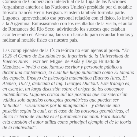
Comisión de Cooperación Intelectual de la Liga de las Naciones
(organismo anterior a las Naciones Unidas) presidida por el notable
filósofo francés Henri Bergson. Einstein también formaba parte.
Lugones, aprovechando esa personal relación con el físico, lo invitó
a la Argentina. Entusiasmado con los resultados de la visita, el autor
de Romances del Río Seco, advirtiendo los sucesos que estaban
aconteciendo en Alemania, lanza un llamado para recaudar fondos y
radicar al notable físico en nuestro país.
Las complejidades de la física teórica no eran ajenas al poeta
. “En
1920 el Centro de Estudiantes de Ingeniería de la Universidad de
Buenos Aires
– escriben Miguel de Asúa y Diego Hurtado de
Mendoza –
invitó a este famoso escritor y personaje público a
dictar una conferencia, la cual fue luego publicada como El tamaño
del espacio. Ensayo de psicología matemática (Buenos Aires, El
Ateneo, 1921), dedicada al Ing. Georges Duclout. Este trabajo es,
en esencia, un larga discusión sobre el origen de los conceptos
matemáticos. Lugones critica allí las posturas que considerarían
válidos solo aquellos conceptos geométricos que pueden ser
‘intuidos’ – visualizados por la imaginación – y defiende una
posición según la cual, en el caso de las nociones geométricas, el
único criterio de validez es el puramente racional. Para discutir
esta cuestión el autor utiliza como principal ejemplo el de la teoría
de la relatividad”.