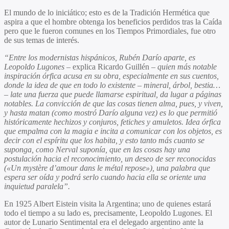
El mundo de lo iniciático; esto es de la Tradición Hermética que
aspira a que el hombre obtenga los beneficios perdidos tras la Caída
pero que le fueron comunes en los Tiempos Primordiales, fue otro
de sus temas de interés.
“Entre los modernistas hispánicos, Rubén Darío aparte, es
Leopoldo Lugones
– explica Ricardo Guillén
– quien más notable
inspiración órfica acusa en su obra, especialmente en sus cuentos,
donde la idea de que en todo lo existente – mineral, árbol, bestia…
– late una fuerza que puede llamarse espiritual, da lugar a páginas
notables. La convicción de que las cosas tienen alma, pues, y viven,
y hasta matan (como mostró Darío alguna vez) es lo que permitió
históricamente hechizos y conjuros, fetiches y amuletos. Idea órfica
que empalma con la magia e incita a comunicar con los objetos, es
decir con el espíritu que los habita, y esto tanto más cuanto se
suponga, como Nerval suponía, que en las cosas hay una
postulación hacia el reconocimiento, un deseo de ser reconocidas
(«Un mystère d’amour dans le métal repose»), una
palabra que
espera ser oída y podrá serlo cuando hacia ella se oriente una
inquietud paralela”.
En 1925 Albert Eistein visita la Argentina; uno de quienes estará
todo el tiempo a su lado es, precisamente, Leopoldo Lugones. El
autor de Lunario Sentimental era el delegado argentino ante la