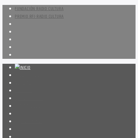
FUNDACIÓN RADIO CULTURA
PREMIO RFI-RADIO CULTURA
PROGRAMACIÓN
NOTICIAS
CONTACTO
QUIENES SOMOS
IR A AMADEUS
ON DEMAND
ESCUCHAR
VER