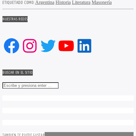
ETIQUETADO COMO:
Argentina
Historia
Literatura
Masonería
NUESTRAS REDES
Facebook
Instagram
Twitter
YouTube
LinkedIn
BUSCAR EN EL SITIO
TAMBIÉN TE PUEDE GUSTAR