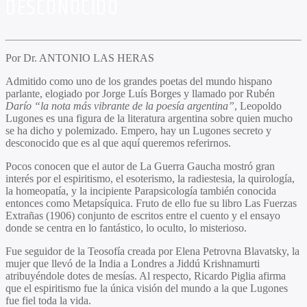
DESCONOCIDO
Por Dr. ANTONIO LAS HERAS
Admitido como uno de los grandes poetas del mundo hispano
parlante, elogiado por Jorge Luís Borges y llamado por Rubén
Darío “la nota más vibrante de la poesía argentina”
, Leopoldo
Lugones es una figura de la literatura argentina sobre quien mucho
se ha dicho y polemizado. Empero, hay un Lugones secreto y
desconocido que es al que aquí queremos referirnos.
Pocos conocen que el autor de La Guerra Gaucha mostró gran
interés por el espiritismo, el esoterismo, la radiestesia, la quirología,
la homeopatía, y la incipiente Parapsicología también conocida
entonces como Metapsíquica. Fruto de ello fue su libro Las Fuerzas
Extrañas (1906) conjunto de escritos entre el cuento y el ensayo
donde se centra en lo fantástico, lo oculto, lo misterioso.
Fue seguidor de la Teosofía creada por Elena Petrovna Blavatsky, la
mujer que llevó de la India a Londres a Jiddú Krishnamurti
atribuyéndole dotes de mesías. Al respecto, Ricardo Piglia afirma
que el espiritismo fue la única visión del mundo a la que Lugones
fue fiel toda la vida.