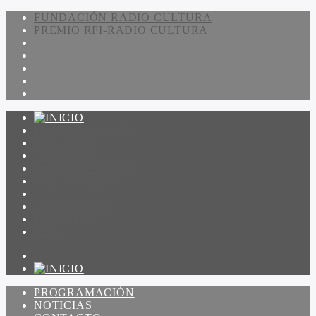
FUNDACIÓN RADIO CULTURA
PREMIO RFI-RADIO CULTURA
PROGRAMACIÓN
NOTICIAS
CONTACTO
QUIENES SOMOS
IR A AMADEUS
ON DEMAND
ESCUCHAR
VER
PROGRAMACIÓN
NOTICIAS