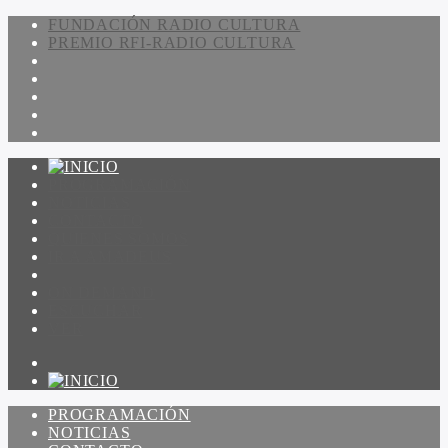
FUNDACIÓN RADIO CULTURA
PREMIO RFI-RADIO CULTURA
PROGRAMACIÓN
NOTICIAS
CONTACTO
QUIENES SOMOS
IR A AMADEUS
ON DEMAND
ESCUCHAR
VER
PROGRAMACIÓN
NOTICIAS