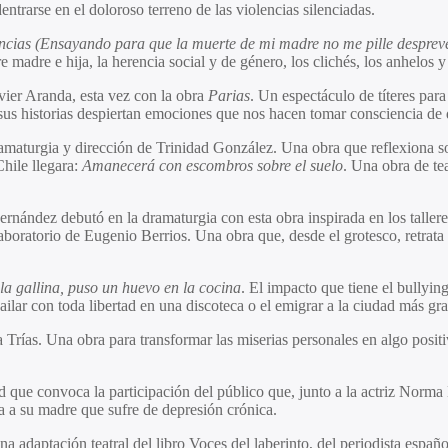
trarse en el doloroso terreno de las violencias silenciadas.
encias (Ensayando para que la muerte de mi madre no me pille desprev
 madre e hija, la herencia social y de género, los clichés, los anhelos y
avier Aranda, esta vez con la obra
Parias
. Un espectáculo de títeres para
 sus historias despiertan emociones que nos hacen tomar consciencia de
amaturgia y dirección de Trinidad González. Una obra que reflexiona sobr
hile llegara:
Amanecerá con escombros sobre el suelo
. Una obra de te
rnández debutó en la dramaturgia con esta obra inspirada en los tallere
boratorio de Eugenio Berrios. Una obra que, desde el grotesco, retrata 
 la gallina, puso un huevo en la cocina
. El impacto que tiene el bullyin
 bailar con toda libertad en una discoteca o el emigrar a la ciudad más g
na Trías. Una obra para transformar las miserias personales en algo pos
que convoca la participación del público que, junto a la actriz Norma 
ela a su madre que sufre de depresión crónica.
na adaptación teatral del libro Voces del laberinto, del periodista esp