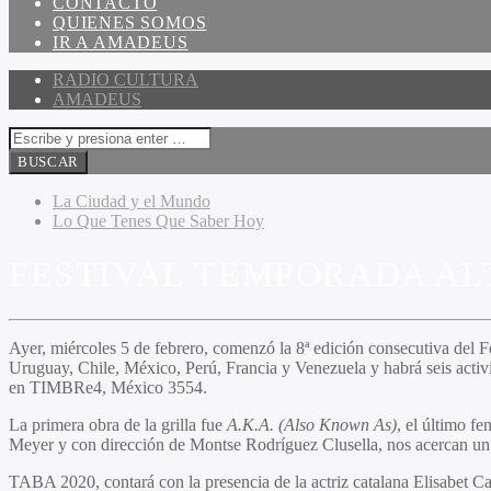
CONTACTO
QUIENES SOMOS
IR A AMADEUS
RADIO CULTURA
AMADEUS
La Ciudad y el Mundo
Lo Que Tenes Que Saber Hoy
FESTIVAL TEMPORADA AL
Ayer, miércoles 5 de febrero, comenzó la 8ª edición consecutiva del
F
Uruguay, Chile, México, Perú, Francia y Venezuela y habrá seis activ
en TIMBRe4, México 3554.
La primera obra de la grilla fue
A.K.A. (Also Known As)
, el último f
Meyer y con dirección de Montse Rodríguez Clusella, nos acercan un te
TABA 2020, contará con la presencia de la actriz catalana Elisabet Ca