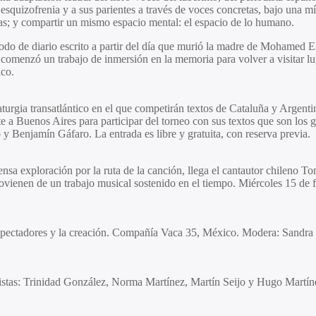
esquizofrenia y a sus parientes a través de voces concretas, bajo una mí
ias; y compartir un mismo espacio mental: el espacio de lo humano.
o de diario escrito a partir del día que murió la madre de Mohamed El
comenzó un trabajo de inmersión en la memoria para volver a visitar lu
ico.
maturgia transatlántico en el que competirán textos de Cataluña y Argenti
 a Buenos Aires para participar del torneo con sus textos que son lo
y Benjamín Gáfaro. La entrada es libre y gratuita, con reserva previa.
nsa exploración por la ruta de la canción, llega el cantautor chileno To
rovienen de un trabajo musical sostenido en el tiempo. Miércoles 15 de f
 espectadores y la creación. Compañía Vaca 35, México. Modera: Sandr
 Artistas: Trinidad González, Norma Martínez, Martín Seijo y Hugo Mart