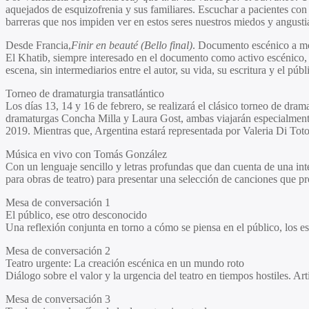
aquejados de esquizofrenia y sus familiares. Escuchar a pacientes con 
barreras que nos impiden ver en estos seres nuestros miedos y angust
Desde Francia,
Finir en beauté (Bello final)
. Documento escénico a mod
El Khatib, siempre interesado en el documento como activo escénico, 
escena, sin intermediarios entre el autor, su vida, su escritura y el públ
Torneo de dramaturgia transatlántico
Los días 13, 14 y 16 de febrero, se realizará el clásico torneo de dra
dramaturgas Concha Milla y Laura Gost, ambas viajarán especialmente
2019. Mientras que, Argentina estará representada por Valeria Di Toto 
Música en vivo con Tomás González
Con un lenguaje sencillo y letras profundas que dan cuenta de una inte
para obras de teatro) para presentar una selección de canciones que p
Mesa de conversación 1
El público, ese otro desconocido
Una reflexión conjunta en torno a cómo se piensa en el público, los
Mesa de conversación 2
Teatro urgente: La creación escénica en un mundo roto
Diálogo sobre el valor y la urgencia del teatro en tiempos hostiles.
Mesa de conversación 3