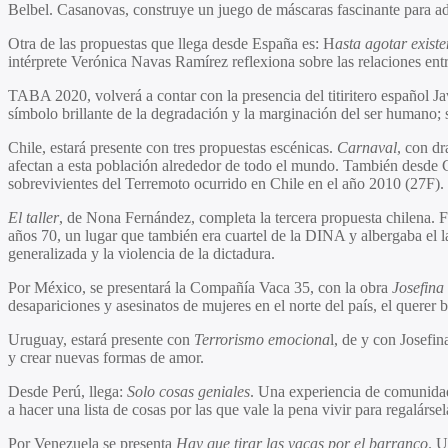
Belbel. Casanovas, construye un juego de máscaras fascinante para aden
Otra de las propuestas que llega desde España es: H
asta agotar exist
intérprete Verónica Navas Ramírez reflexiona sobre las relaciones entre
TABA 2020, volverá a contar con la presencia del titiritero español J
símbolo brillante de la degradación y la marginación del ser humano;
Chile, estará presente con tres propuestas escénicas.
Carnaval
, con dr
afectan a esta población alrededor de todo el mundo. También desde C
sobrevivientes del Terremoto ocurrido en Chile en el año 2010 (27F).
El taller
, de Nona Fernández, completa la tercera propuesta chilena. Fe
años 70, un lugar que también era cuartel de la DINA y albergaba el la
generalizada y la violencia de la dictadura.
Por México, se presentará la Compañía Vaca 35, con la obra
Josefina
desapariciones y asesinatos de mujeres en el norte del país, el querer
Uruguay, estará presente con
Terrorismo emociona
l, de y con Josefi
y crear nuevas formas de amor.
Desde Perú, llega:
Solo cosas geniales
. Una experiencia de comunidad 
a hacer una lista de cosas por las que vale la pena vivir para regalárs
Por Venezuela se presenta
Hay que tirar las vacas por el barranco
. U