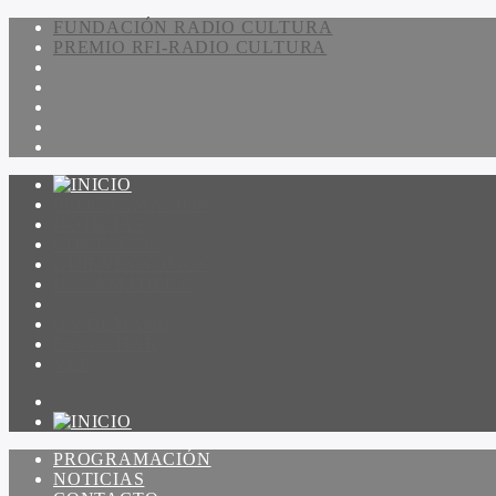
FUNDACIÓN RADIO CULTURA
PREMIO RFI-RADIO CULTURA
PROGRAMACIÓN
NOTICIAS
CONTACTO
QUIENES SOMOS
IR A AMADEUS
ON DEMAND
ESCUCHAR
VER
PROGRAMACIÓN
NOTICIAS