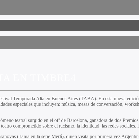
TA EN TIMBRE4
estival Temporada Alta en Buenos Aires
(TABA). En esta nueva edición,
idades especiales que incluyen: música, mesas de conversación, worksho
enómeno teatral surgido en el off de Barcelona, ganadora de dos Premios
atro comprometido sobre el racismo, la identidad, las redes sociales, 
sanovas (Tania en la serie Merlí), quien visita por primera vez Argenti