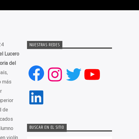
NUESTRAS REDES
24
el Lucero
oria del
Facebook
Instagram
Twitter
YouTub
aís,
o más
LinkedIn
r
perior
d de
acados
BUSCAR EN EL SITIO
alumno
en violín