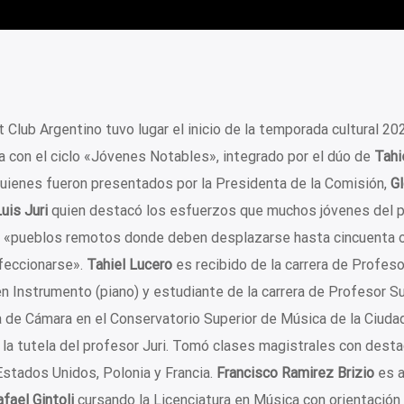
 Club Argentino tuvo lugar el inicio de la temporada cultural 20
a con el ciclo «Jóvenes Notables», integrado por el dúo de
Tahi
 quienes fueron presentados por la Presidenta de la Comisión,
Gl
uis Juri
quien destacó los esfuerzos que muchos jóvenes del p
de «pueblos remotos donde deben desplazarse hasta cincuenta 
feccionarse».
Tahiel Lucero
es recibido de la carrera de Profeso
n Instrumento (piano) y estudiante de la carrera de Profesor Su
 de Cámara en el Conservatorio Superior de Música de la Ciuda
 la tutela del profesor Juri. Tomó clases magistrales con dest
Estados Unidos, Polonia y Francia.
Francisco Ramirez Brizio
es 
fael Gintoli
cursando la Licenciatura en Música con orientación 