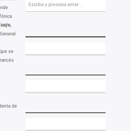
onde
fónica
saÿe,
 General
 que se
francés
identa de