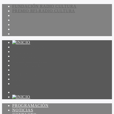
FUNDACIÓN RADIO CULTURA
PREMIO RFI-RADIO CULTURA
PROGRAMACIÓN
NOTICIAS
CONTACTO
QUIENES SOMOS
IR A AMADEUS
ON DEMAND
ESCUCHAR
VER
PROGRAMACIÓN
NOTICIAS