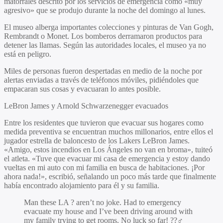
matorrales descrito por los servicios de emergencia como «muy
agresivo» que se produjo durante la noche del domingo al lunes.
El museo alberga importantes colecciones y pinturas de Van Gogh,
Rembrandt o Monet. Los bomberos derramaron productos para
detener las llamas. Según las autoridades locales, el museo ya no
está en peligro.
Miles de personas fueron despertadas en medio de la noche por
alertas enviadas a través de teléfonos móviles, pidiéndoles que
empacaran sus cosas y evacuaran lo antes posible.
LeBron James y Arnold Schwarzenegger evacuados
Entre los residentes que tuvieron que evacuar sus hogares como
medida preventiva se encuentran muchos millonarios, entre ellos el
jugador estrella de baloncesto de los Lakers LeBron James.
«Amigo, estos incendios en Los Ángeles no van en broma», tuiteó
el atleta. «Tuve que evacuar mi casa de emergencia y estoy dando
vueltas en mi auto con mi familia en busca de habitaciones. ¡Por
ahora nada!», escribió, señalando un poco más tarde que finalmente
había encontrado alojamiento para él y su familia.
Man these LA ? aren’t no joke. Had to emergency
evacuate my house and I’ve been driving around with
my family trying to get rooms. No luck so far! ??‍♂️