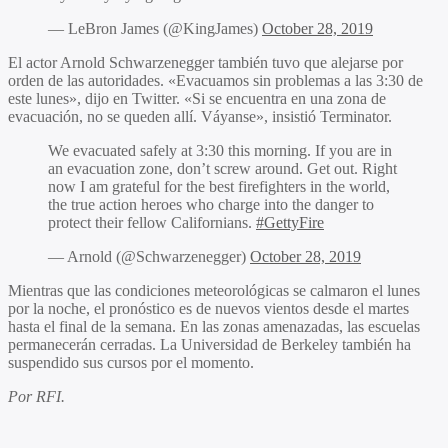
— LeBron James (@KingJames)
October 28, 2019
El actor Arnold Schwarzenegger también tuvo que alejarse por
orden de las autoridades. «Evacuamos sin problemas a las 3:30 de
este lunes», dijo en Twitter. «Si se encuentra en una zona de
evacuación, no se queden allí. Váyanse», insistió Terminator.
We evacuated safely at 3:30 this morning. If you are in
an evacuation zone, don’t screw around. Get out. Right
now I am grateful for the best firefighters in the world,
the true action heroes who charge into the danger to
protect their fellow Californians.
#GettyFire
— Arnold (@Schwarzenegger)
October 28, 2019
Mientras que las condiciones meteorológicas se calmaron el lunes
por la noche, el pronóstico es de nuevos vientos desde el martes
hasta el final de la semana. En las zonas amenazadas, las escuelas
permanecerán cerradas. La Universidad de Berkeley también ha
suspendido sus cursos por el momento.
Por RFI.