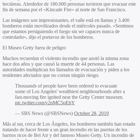
hectáreas. Alrededor de 180.000 personas tuvieron que evacuar este
fin de semana por el «Kincade Fire» al norte de San Francisco.
Las imágenes son impresionantes, el valle está en llamas y 3.400
bomberos están movilizados desde el miércoles pasado. «Sentimos
que estamos persiguiendo el fuego sin ser capaces nunca de
controlarlo», dijo el portavoz de los bomberos.
El Museo Getty fuera de peligro
Muchos recuerdan el violento incendio que azotó la misma zona
hace dos años y que causó la muerte de 44 personas. Las
autoridades multiplican los llamados de evacuación y piden a los
residentes afectados que no corran ningún riesgo.
Thousands of people have been ordered to evacuate
some of Los Angeles' wealthiest neighbourhoods after a
fast-moving fire ignited near the Getty Center museum.
pic.twitter.com/v2nMC5oEbY
— SBS News (@SBSNews)
October 28, 2019
Más al sur, cerca de Los Ángeles, los bomberos también han estado
tratando de hacer frente a un gran incendio en las puertas de los
barrios ricos de Bel Air y del famoso Museo Getty. Un incendio de