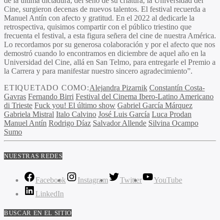
de la última dictadura, del seno de su criatura, la Universidad del
Cine, surgieron decenas de nuevos talentos. El festival recuerda a
Manuel Antín
con afecto y gratitud. En el 2022 al dedicarle la
retrospectiva, quisimos compartir con el público triestino que
frecuenta el festival, a esta figura señera del cine de nuestra América.
Lo recordamos por su generosa colaboración y por el afecto que nos
demostró cuando lo encontramos en diciembre de aquel año en la
Universidad del Cine, allá en San Telmo, para entregarle el Premio a
la Carrera y para manifestar nuestro sincero agradecimiento”.
ETIQUETADO COMO:
Alejandra Pizarnik
Constantín Costa-
Gavras
Fernando Birri
Festival del Cinema Ibero-Latino Americano
di Trieste
Fuck you! El último show
Gabriel García Márquez
Gabriela Mistral
Italo Calvino
José Luis García
Luca Prodan
Manuel Antín
Rodrigo Díaz
Salvador Allende
Silvina Ocampo
Sumo
NUESTRAS REDES
Facebook
Instagram
Twitter
YouTube
LinkedIn
BUSCAR EN EL SITIO