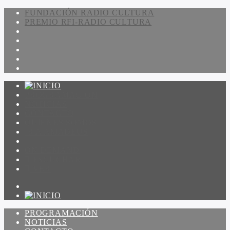
FUNDACIÓN RADIO CULTURA
PREMIO RFI-RADIO CULTURA
PROGRAMACIÓN
NOTICIAS
CONTACTO
QUIENES SOMOS
IR A AMADEUS
ON DEMAND
ESCUCHAR
VER
PROGRAMACIÓN
NOTICIAS