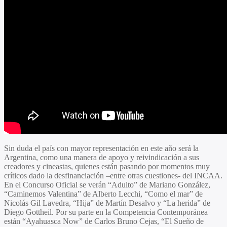
Sin duda el país con mayor representación en este año será la
Argentina, como una manera de apoyo y reivindicación a sus
creadores y cineastas, quienes están pasando por momentos muy
críticos dado la desfinanciación –entre otras cuestiones- del INCAA.
En el Concurso Oficial se verán “
Adulto
” de
Mariano González
,
“
Caminemos Valentina
” de
Alberto Lecchi
, “
Como el mar
” de
Nicolás Gil Lavedra
, “
Hija
” de
Martín Desalvo
y “
La herida
” de
Diego Gottheil
. Por su parte en la Competencia Contemporánea
están “
Ayahuasca Now
” de
Carlos Bruno
Cejas
, “
El Sueño de