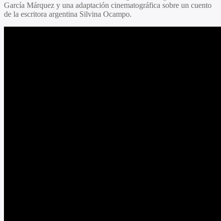
García Márquez
y una adaptación cinematográfica sobre un cuento
de la escritora argentina
Silvina Ocampo.