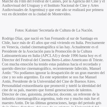
Marché du Film del Festival de Cannes, por la Agencia del Cine y el
Audiovisual del Uruguay y el Instituto Nacional de Cine y Artes
Audiovisuales de Argentina) y que este año se realizará por primera
vez en diciembre en la ciudad de Montevideo.
Fotos: Kaloian/ Secretaría de Cultura de La Nación.
Rodrigo Díaz
, que nació en San Fernando al sur de Santiago en
Chile, hace más de 45 años que está viviendo en Italia. Precisamente
en Venecia, ciudad cinematográfica si las hay. Actualmente es el
Presidente de la Asociación para la Promoción de la Cultura
Latinoamericana en Italia (APCLAI) y desde 1996 hasta hoy es el
Director del Festival del Cinema Ibero-Latino Americano di Trieste.
Con mucha emoción ha tenido estas palabras hacia el recordado y
querido director cinematográfico, recientemente fallecido,
Manuel
Antín
: “No podíamos ignorar la desaparición de un gran maestro del
cine y no solo argentino. En este septiembre se nos fue
Manuel
Antin
, Presidente de la Universidad del Cine de Buenos Aires.
Personalidad extraordinaria que promovió y tuteló la identidad del
cine de su país, maestro que formó generaciones de talentos.
Director de cine, guionista, productor, docente, un referente de la
industria cinematográfica argentina, todo eso y mucho más fue el
maestro Antin. De las últimas generaciones, luego del periodo gris