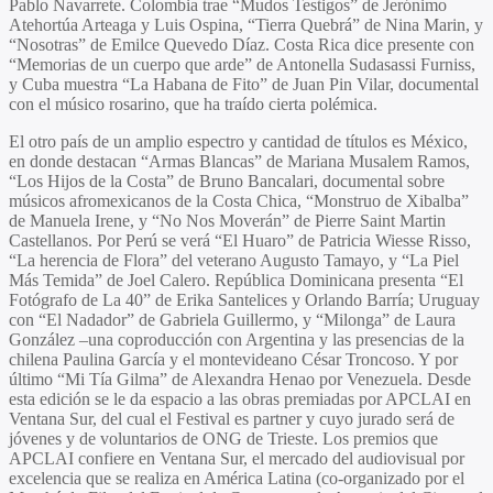
Pablo Navarrete
. Colombia trae “
Mudos Testigos
” de
Jerónimo
Atehortúa Arteaga
y
Luis Ospina
, “
Tierra Quebrá
” de
Nina Marin
, y
“
Nosotras
” de
Emilce Quevedo Díaz.
Costa Rica dice presente con
“
Memorias de un cuerpo que arde
” de
Antonella Sudasassi Furniss
,
y Cuba muestra “
La Habana de Fito
” de
Juan Pin Vilar
, documental
con el músico rosarino, que ha traído cierta polémica.
El otro país de un amplio espectro y cantidad de títulos es México,
en donde destacan “
Armas Blancas
” de
Mariana Musalem Ramos
,
“
Los Hijos de la Costa
” de
Bruno Bancalari,
documental sobre
músicos afromexicanos de la Costa Chica, “
Monstruo de Xibalba
”
de
Manuela Irene,
y “
No Nos Moverán
” de
Pierre Saint Martin
Castellanos
. Por Perú se verá “E
l Huaro”
de
Patricia Wiesse Risso
,
“
La herencia de Flora
” del veterano
Augusto Tamayo,
y “
La Piel
Más Temida
” de
Joel Calero
. República Dominicana presenta “
El
Fotógrafo de La 40
” de
Erika Santelices
y
Orlando Barría
; Uruguay
con “
El Nadador
” de
Gabriela Guillermo,
y “
Milonga
” de
Laura
González
–una coproducción con Argentina y las presencias de la
chilena
Paulina García
y el montevideano
César Troncoso
. Y por
último “
Mi Tía Gilma
” de
Alexandra Henao
por Venezuela. Desde
esta edición se le da espacio a las obras premiadas por APCLAI en
Ventana Sur, del cual el Festival es partner y cuyo jurado será de
jóvenes y de voluntarios de ONG de Trieste. Los premios que
APCLAI confiere en Ventana Sur, el mercado del audiovisual por
excelencia que se realiza en América Latina (co-organizado por el