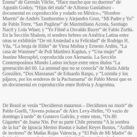
Emma
” de
Germán Vilche
, “
Hace mucho que no duermo
” de
Agustín Godoy
, “
Hijas del maíz
” de
Alfonso Gastiaburo
-
documental en coproducción y rodado en México-, “
Hombre
Muerto
” de
Andrés Tambornino
y
Alejandro Gruz
, “
Mi Padre y Yo
”
de
Pablo Torre,
“
San Pugliese
” de
Maximiliano Acosta, Santiago
Nacif y Lola Winer,
y “
Yo Filmé a Osvaldo Bayer
” de
Fabio Zurita
.
En la Sección Shalom, el sendero hebreo en América Latina entre
otras se exhibirán “
De mi Ansiedad a tu Felicidad
” de
Rodrigo H.
Vila
, “
La bruja de Hitler
” de
Virna Molina
y
Ernesto Ardito
, “
La
casa de Wannsee
” de
Poli Martínez Kaplun
, y “
Una mujer
” de
Jeanine Meerapfel
, coproducida con Alemania. La Sección
Contemporánea Mundo Latino incluye entre otros títulos “
La
generación del 60. La amistad que no se conocía
” de
María Adela
González
, “
Dos Manzanas
” de
Eduardo Raspo
, y “
Luzmila y los
pájaros, por los senderos de la Pachamama
” de
Pablo Mensi
que es
un documental en coproducción entre Bolivia y Argentina.
De Brasil se verán “
Decidieron matarnos – Decidimos no morir
” de
Pablo Guelli
, “
Jovens polacas
” de
Alex Levy-Heller
, “
O vazio de
domingo à tarde
” de
Gustavo Galvão
, y entre otras,
“Os 80
Gigantes
” de
Joana Nin
. Por su parte Chile presenta “
A la sombra
de la luz”
de
Ignacia Merino Bustos
e
Isabel Reyes Bustos
, “
Aullido
de invierno
” de
Matías Rojas Valencia
, y “
El País de Mi Madre
” de