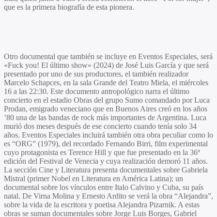
que es la primera biografía de esta pionera.
Otro documental que también se incluye en Eventos Especiales, será
«
Fuck you! El último show
» (2024) de
José Luis García
y que será
presentado por uno de sus productores, el también realizador
Marcelo Schapces
, en la sala Grande del Teatro Miela, el miércoles
16 a las 22:30. Este documento antropológico narra el último
concierto en el estadio Obras del grupo
Sumo
comandado por
Luca
Prodan
, emigrado veneciano que en Buenos Aires creó en los años
’80 una de las bandas de rock más importantes de Argentina. Luca
murió dos meses después de ese concierto cuando tenía solo 34
años. Eventos Especiales incluirá también otra obra peculiar como lo
es “
ORG
” (1979), del recordado
Fernando Birri
, film experimental
cuyo protagonista es
Terence Hill
y que fue presentado en la 36ª
edición del Festival de Venecia y cuya realización demoró 11 años.
La sección Cine y Literatura presenta documentales sobre
Gabriela
Mistral
(primer Nobel en Literatura en América Latina); un
documental sobre los vínculos entre
Italo Calvino
y Cuba, su país
natal. De
Virna Molina
y
Ernesto Ardito
se verá la obra “
Alejandra
”,
sobre la vida de la escritora y poetisa
Alejandra Pizarnik
. A estas
obras se suman documentales sobre
Jorge Luis Borges, Gabriel