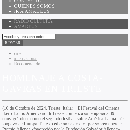
CONTACTO
QUIENES SOMOS
IR A AMADEUS
RADIO CULTURA
AMADEUS
cine
internacional
Recomendado
HOMENAJE A COSTA-
GAVRAS EN TRIESTE
(10 de Octubre de 2024, Trieste, Italia) – El
Festival del Cinema
Ibero-Latino Americano di Trieste
comienza su temporada 39
consagrándose como el segundo festival sobre América Latina más
longevo de Europa. En esta edición se destaca por sobremanera el
Premio Allende -favorecido por la Fundación
Salvador Allende
–