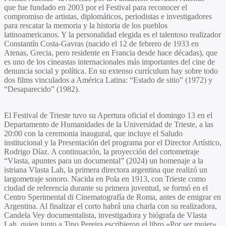
que fue fundado en 2003 por el Festival para reconocer el
compromiso de artistas, diplomáticos, periodistas e investigadores
para rescatar la memoria y la historia de los pueblos
latinoamericanos. Y la personalidad elegida es el talentoso realizador
Constantín Costa-Gavras
(nacido el 12 de febrero de 1933 en
Atenas, Grecia, pero residente en Francia desde hace décadas), que
es uno de los cineastas internacionales más importantes del cine de
denuncia social y política. En su extenso currículum hay sobre todo
dos films vinculados a América Latina: “
Estado de sitio
” (1972) y
“
Desaparecido
” (1982).
El Festival de Trieste tuvo su Apertura oficial el domingo 13 en el
Departamento de Humanidades de la Universidad de Trieste, a las
20:00 con la ceremonia inaugural, que incluye el Saludo
institucional y la Presentación del programa por el Director Artístico,
Rodrigo Díaz
. A continuación, la proyección del cortometraje
“
Vlasta, apuntes para un documental
” (2024) un homenaje a la
istriana
Vlasta Lah
, la primera directora argentina que realizó un
largometraje sonoro. Nacida en Pola en 1913, con Trieste como
ciudad de referencia durante su primera juventud, se formó en el
Centro Sperimental di Cinematografía de Roma, antes de emigrar en
Argentina. Al finalizar el corto habrá una charla con su realizadora,
Candela Vey
documentalista, investigadora y biógrafa de
Vlasta
Lah
, quien junto a
Tino Pereira
escribieron el libro «
Por ser mujer
«,