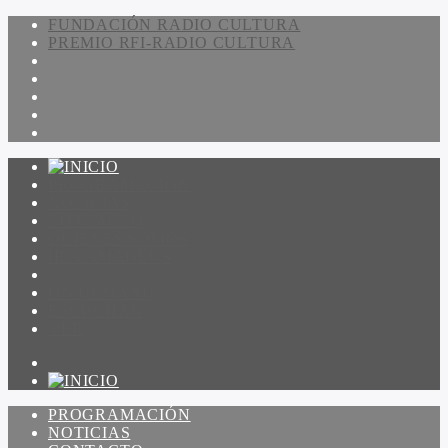
FUNDACIÓN RADIO CULTURA
PREMIO RFI-RADIO CULTURA
PROGRAMACIÓN
NOTICIAS
CONTACTO
QUIENES SOMOS
IR A AMADEUS
ON DEMAND
ESCUCHAR
VER
PROGRAMACIÓN
NOTICIAS