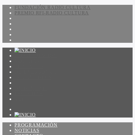
FUNDACIÓN RADIO CULTURA
PREMIO RFI-RADIO CULTURA
PROGRAMACIÓN
NOTICIAS
CONTACTO
QUIENES SOMOS
IR A AMADEUS
ON DEMAND
ESCUCHAR
VER
PROGRAMACIÓN
NOTICIAS