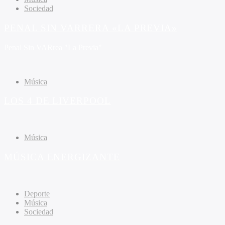
Sociedad
PENAL SIN VARRERA «LA PREVIA»
Penal Sin VARrea "La Previa"
Música
LOS 4 DE LIVERPOOL
Música
MÚSICA ENERGIZANTE
Deporte
Música
Sociedad