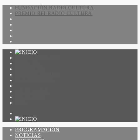
FUNDACIÓN RADIO CULTURA
PREMIO RFI-RADIO CULTURA
PROGRAMACIÓN
NOTICIAS
CONTACTO
QUIENES SOMOS
IR A AMADEUS
ON DEMAND
ESCUCHAR
VER
PROGRAMACIÓN
NOTICIAS