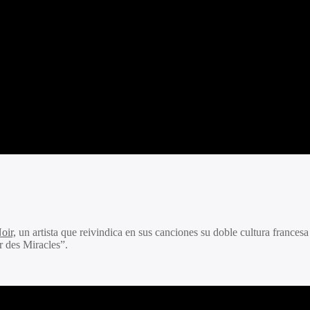
oir,
un artista que reivindica en sus canciones su doble cultura francesa
r des Miracles”.