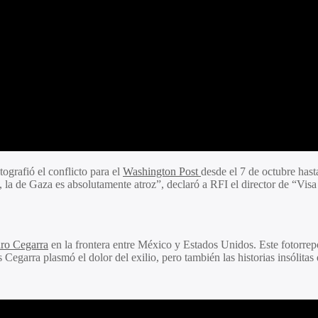
ografió el conflicto para el
Washington Post
desde el 7 de octubre hast
, la de Gaza es absolutamente atroz”, declaró a RFI el director de “Vis
ro Cegarra
en la frontera entre México y Estados Unidos. Este fotorrep
es Cegarra plasmó el dolor del exilio, pero también las historias insólita