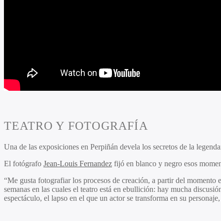
TEATRO Y FOTOGRAFÍA
Una de las exposiciones en Perpiñán devela los secretos de la legenda
El fotógrafo
Jean-Louis Fernandez
fijó en blanco y negro esos momentos
“Me gusta fotografiar los procesos de creación, a partir del momento e
semanas en las cuales el teatro está en ebullición: hay mucha discusió
espectáculo, el lapso en el que un actor se transforma en su personaje