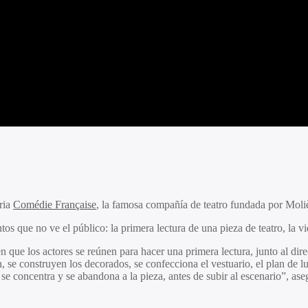
ria
Comédie Française
, la famosa compañía de teatro fundada por Moli
 que no ve el público: la primera lectura de una pieza de teatro, la vida
n que los actores se reúnen para hacer una primera lectura, junto al di
n, se construyen los decorados, se confecciona el vestuario, el plan de
, se concentra y se abandona a la pieza, antes de subir al escenario”, as