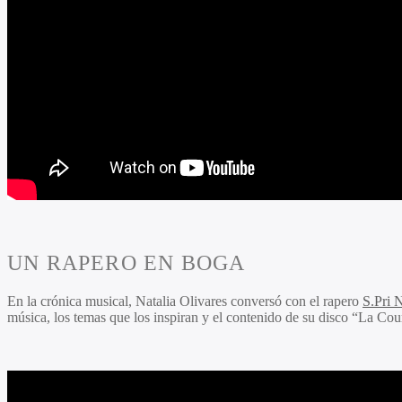
UN RAPERO EN BOGA
En la crónica musical, Natalia Olivares conversó con el rapero
S.Pri N
música, los temas que los inspiran y el contenido de su disco “La Cou