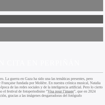
 CITA EN PERPIÑÁN
ero. La guerra en Gaza ha sido una las temáticas presentes, pero
e Française fundada por Molière. En nuestra crónica musical, Natalia
oca de las redes sociales y de la inteligencia artificial. Pero lo cierto
o el festival de fotoperiodismo “
Visa pour l’image
”, que en 2024
ición, gracias a las imágenes desgarradoras del fotógrafo