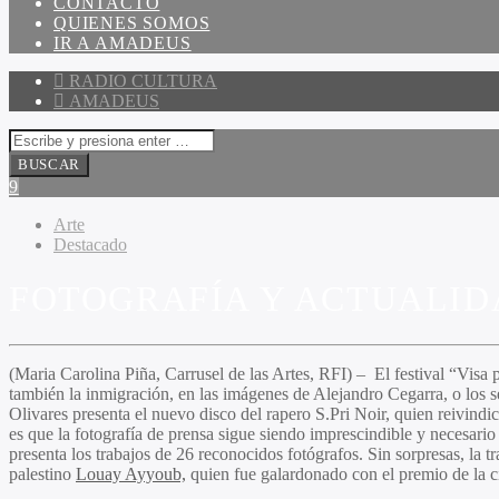
CONTACTO
QUIENES SOMOS
IR A AMADEUS
RADIO CULTURA
AMADEUS
Arte
Destacado
FOTOGRAFÍA Y ACTUALID
(Maria Carolina Piña, Carrusel de las Artes, RFI) – El festival “Visa 
también la inmigración, en las imágenes de Alejandro Cegarra, o los 
Olivares presenta el nuevo disco del rapero S.Pri Noir, quien reivindica
es que la fotografía de prensa sigue siendo imprescindible y necesario
presenta los trabajos de 26 reconocidos fotógrafos. Sin sorpresas, la t
palestino
Louay Ayyoub,
quien fue galardonado con el premio de la c