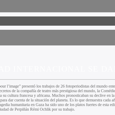
AD INTERNACIONAL SE DAN
pour l’image” presentó los trabajos de 26 fotoperiodistas del mundo ent
secretos de la compañía de teatro más prestigiosa del mundo, la Comédi
 su cultura francesa y africana. Muchos pronosticaban su declive en la ép
 para dar cuenta de la situación del planeta. Es lo que demuestra cada añ
ragedia humanitaria en Gaza ha sido uno de los platos fuertes de esta ed
iudad de Perpiñán Rémi Ochlik por su trabajo.