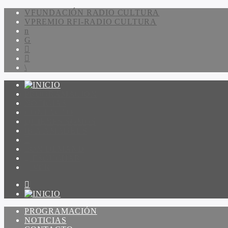
FUNDACIÓN RADIO CULTURA
PREMIO RFI-RADIO CULTURA
PROGRAMACIÓN
NOTICIAS
CONTACTO
QUIENES SOMOS
IR A AMADEUS
ON DEMAND
ESCUCHAR
VER
PROGRAMACIÓN
NOTICIAS