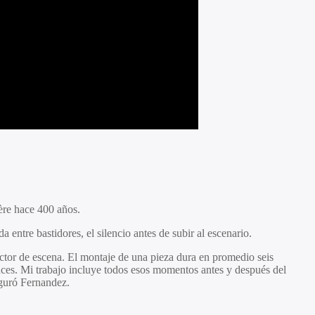
ère hace 400 años.
 entre bastidores, el silencio antes de subir al escenario.
rector de escena. El montaje de una pieza dura en promedio seis
 luces. Mi trabajo incluye todos esos momentos antes y después del
eguró Fernandez.