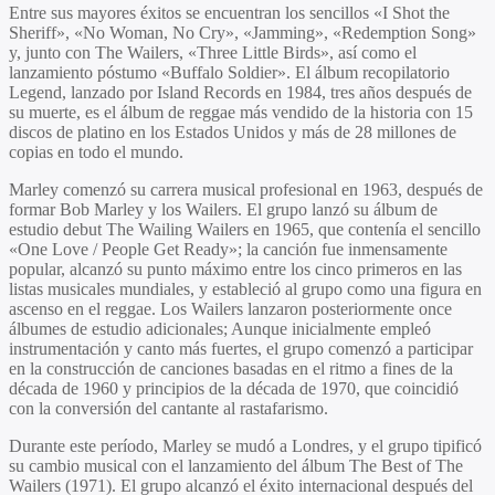
Entre sus mayores éxitos se encuentran los sencillos «I Shot the
Sheriff», «No Woman, No Cry», «Jamming», «Redemption Song»
y, junto con The Wailers, «Three Little Birds», así como el
lanzamiento póstumo «Buffalo Soldier». El álbum recopilatorio
Legend, lanzado por Island Records en 1984, tres años después de
su muerte, es el álbum de reggae más vendido de la historia con 15
discos de platino en los Estados Unidos​ y más de 28 millones de
copias en todo el mundo.
Marley comenzó su carrera musical profesional en 1963, después de
formar Bob Marley y los Wailers. El grupo lanzó su álbum de
estudio debut The Wailing Wailers en 1965, que contenía el sencillo
«One Love / People Get Ready»; la canción fue inmensamente
popular, alcanzó su punto máximo entre los cinco primeros en las
listas musicales mundiales, y estableció al grupo como una figura en
ascenso en el reggae. Los Wailers lanzaron posteriormente once
álbumes de estudio adicionales; Aunque inicialmente empleó
instrumentación y canto más fuertes, el grupo comenzó a participar
en la construcción de canciones basadas en el ritmo a fines de la
década de 1960 y principios de la década de 1970, que coincidió
con la conversión del cantante al rastafarismo.
Durante este período, Marley se mudó a Londres, y el grupo tipificó
su cambio musical con el lanzamiento del álbum The Best of The
Wailers (1971). El grupo alcanzó el éxito internacional después del