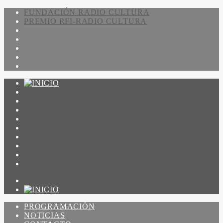
FUNDACIÓN RADIO CULTURA
PREMIO RFI-RADIO CULTURA
PROGRAMACIÓN
NOTICIAS
CONTACTO
QUIENES SOMOS
IR A AMADEUS
ON DEMAND
ESCUCHAR
VER
PROGRAMACIÓN
NOTICIAS