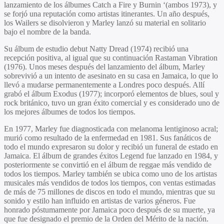
lanzamiento de los álbumes Catch a Fire y Burnin ‘(ambos 1973), y
se forjó una reputación como artistas itinerantes. Un año después,
los Wailers se disolvieron y Marley lanzó su material en solitario
bajo el nombre de la banda.
Su álbum de estudio debut Natty Dread (1974) recibió una
recepción positiva, al igual que su continuación Rastaman Vibration
(1976). Unos meses después del lanzamiento del álbum, Marley
sobrevivió a un intento de asesinato en su casa en Jamaica, lo que lo
llevó a mudarse permanentemente a Londres poco después. Allí
grabó el álbum Exodus (1977); incorporó elementos de blues, soul y
rock británico, tuvo un gran éxito comercial y es considerado uno de
los mejores álbumes de todos los tiempos.
En 1977, Marley fue diagnosticada con melanoma lentiginoso acral;
murió como resultado de la enfermedad en 1981. Sus fanáticos de
todo el mundo expresaron su dolor y recibió un funeral de estado en
Jamaica. El álbum de grandes éxitos Legend fue lanzado en 1984, y
posteriormente se convirtió en el álbum de reggae más vendido de
todos los tiempos. Marley también se ubica como uno de los artistas
musicales más vendidos de todos los tiempos, con ventas estimadas
de más de 75 millones de discos en todo el mundo, mientras que su
sonido y estilo han influido en artistas de varios géneros. Fue
honrado póstumamente por Jamaica poco después de su muerte, ya
que fue designado el premio de la Orden del Mérito de la nación.