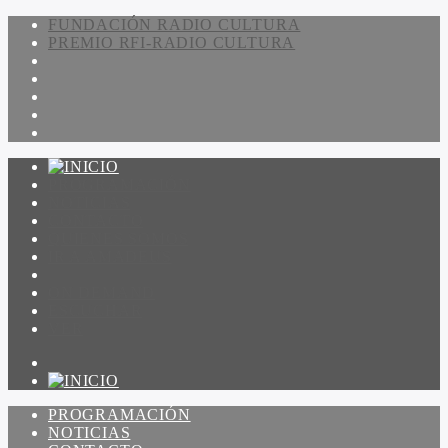
FUNDACIÓN RADIO CULTURA
PREMIO RFI-RADIO CULTURA
PROGRAMACIÓN
NOTICIAS
CONTACTO
QUIENES SOMOS
IR A AMADEUS
ON DEMAND
ESCUCHAR
VER
PROGRAMACIÓN
NOTICIAS