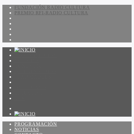
FUNDACIÓN RADIO CULTURA
PREMIO RFI-RADIO CULTURA
PROGRAMACIÓN
NOTICIAS
CONTACTO
QUIENES SOMOS
IR A AMADEUS
ON DEMAND
ESCUCHAR
VER
PROGRAMACIÓN
NOTICIAS