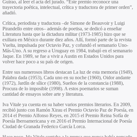
Guirao, al leer el acta del jurado. “Este premio reconoce una
trayectoria poética, intelectual, crítica y traductora de primer orden”,
añadió.
Crítica, periodista y traductora –de Simone de Beauvoir y Luigi
Pirandello entre otros– además de poetisa, se dedicó a enseñar
Literatura hasta que la dictadura militar (1973-1985) hizo que se
exiliara en México durante diez años. Allí, formó parte de la revista
Vuelta, impulsada por Octavio Paz, y cofundó el semanario Uno-
Más-Uno. A su regreso a Uruguay en 1984, trabajó en el semanario
Jaque. En 1989, se fue a vivir a Austin en Estados Unidos para
volver hace poco a su país de origen.
Entre sus numerosos libros destacan La luz de esta memoria (1949),
Palabra dada (1953), Cada uno en su noche (1960), Oidor andante
(1972), Jardín de sílice (1980), Sueños de la constancia (1988),
Procura de lo imposible (1998). A estos poemarios se suman
cantidad de ensayos sobre arte y literatura.
Iva Vitale ya cuenta en su haber varios premios literarios. En 2009,
recibió junto con Ramón Xirau el Premio Octavio Paz de Poesía, en
2014 el Premio Alfonso Reyes, en 2015 el Premio Reina Sofía de
Poesía Iberoamericana y en 2016 el Premio Internacional de Poesía
Ciudad de Granada Federico García Lorca.
Hace poco, Ida Vitale contaba a la prensa que nunca había pensado