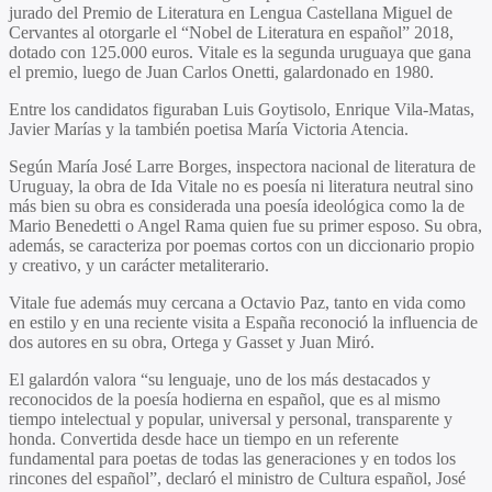
jurado del Premio de Literatura en Lengua Castellana Miguel de
Cervantes al otorgarle el “Nobel de Literatura en español” 2018,
dotado con 125.000 euros. Vitale es la segunda uruguaya que gana
el premio, luego de Juan Carlos Onetti, galardonado en 1980.
Entre los candidatos figuraban Luis Goytisolo, Enrique Vila-Matas,
Javier Marías y la también poetisa María Victoria Atencia.
Según María José Larre Borges, inspectora nacional de literatura de
Uruguay, la obra de Ida Vitale no es poesía ni literatura neutral sino
más bien su obra es considerada una poesía ideológica como la de
Mario Benedetti o Angel Rama quien fue su primer esposo. Su obra,
además, se caracteriza por poemas cortos con un diccionario propio
y creativo, y un carácter metaliterario.
Vitale fue además muy cercana a Octavio Paz, tanto en vida como
en estilo y en una reciente visita a España reconoció la influencia de
dos autores en su obra, Ortega y Gasset y Juan Miró.
El galardón valora “su lenguaje, uno de los más destacados y
reconocidos de la poesía hodierna en español, que es al mismo
tiempo intelectual y popular, universal y personal, transparente y
honda. Convertida desde hace un tiempo en un referente
fundamental para poetas de todas las generaciones y en todos los
rincones del español”, declaró el ministro de Cultura español, José