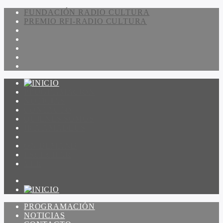
FUNDACIÓN RADIO CULTURA
PREMIO RFI-RADIO CULTURA
PROGRAMACIÓN
NOTICIAS
CONTACTO
QUIENES SOMOS
IR A AMADEUS
ON DEMAND
ESCUCHAR
VER
PROGRAMACIÓN
NOTICIAS