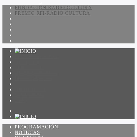
FUNDACIÓN RADIO CULTURA
PREMIO RFI-RADIO CULTURA
PROGRAMACIÓN
NOTICIAS
CONTACTO
QUIENES SOMOS
IR A AMADEUS
ON DEMAND
ESCUCHAR
VER
PROGRAMACIÓN
NOTICIAS