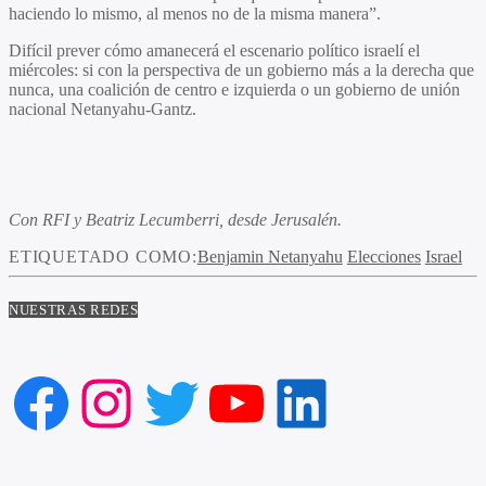
haciendo lo mismo, al menos no de la misma manera”.
Difícil prever cómo amanecerá el escenario político israelí el
miércoles: si con la perspectiva de un gobierno más a la derecha que
nunca, una coalición de centro e izquierda o un gobierno de unión
nacional Netanyahu-Gantz.
Con RFI y Beatriz Lecumberri, desde Jerusalén.
ETIQUETADO COMO:
Benjamin Netanyahu
Elecciones
Israel
NUESTRAS REDES
Facebook
Instagram
Twitter
YouTube
LinkedIn