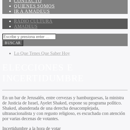
CONTACTO
QUIENES SOMOS
IR A AMADEUS
RADIO CULTURA
AMADEUS
Lo Que Tenes Que Saber Hoy
ELECCIONES E
INCERTIDUMBRE
En un bar de Jerusalén, entre cervezas y hamburguesas, la ministra
de Justicia de Israel, Ayelet Shaked, expone su programa político.
Shaked, abanderada de una derecha desacomplejada,
ultranacionalista y con regusto religioso, es escuchada con atención
por varias decenas de votantes.
Incertidumbre a la hora de votar