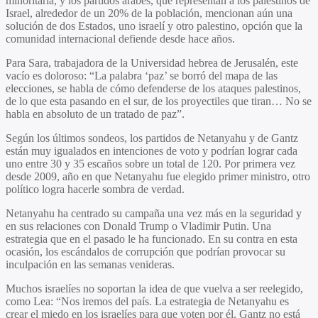
minoritaria, y los partidos árabes, que representan a los palestinos de
Israel, alrededor de un 20% de la población, mencionan aún una
solución de dos Estados, uno israelí y otro palestino, opción que la
comunidad internacional defiende desde hace años.
Para Sara, trabajadora de la Universidad hebrea de Jerusalén, este
vacío es doloroso: “La palabra ‘paz’ se borró del mapa de las
elecciones, se habla de cómo defenderse de los ataques palestinos,
de lo que esta pasando en el sur, de los proyectiles que tiran… No se
habla en absoluto de un tratado de paz”.
Según los últimos sondeos, los partidos de Netanyahu y de Gantz
están muy igualados en intenciones de voto y podrían lograr cada
uno entre 30 y 35 escaños sobre un total de 120. Por primera vez
desde 2009, año en que Netanyahu fue elegido primer ministro, otro
político logra hacerle sombra de verdad.
Netanyahu ha centrado su campaña una vez más en la seguridad y
en sus relaciones con Donald Trump o Vladimir Putin. Una
estrategia que en el pasado le ha funcionado. En su contra en esta
ocasión, los escándalos de corrupción que podrían provocar su
inculpación en las semanas venideras.
Muchos israelíes no soportan la idea de que vuelva a ser reelegido,
como Lea: “Nos iremos del país. La estrategia de Netanyahu es
crear el miedo en los israelíes para que voten por él. Gantz no está