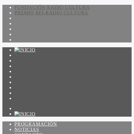
FUNDACIÓN RADIO CULTURA
PREMIO RFI-RADIO CULTURA
PROGRAMACIÓN
NOTICIAS
CONTACTO
QUIENES SOMOS
IR A AMADEUS
ON DEMAND
ESCUCHAR
VER
PROGRAMACIÓN
NOTICIAS