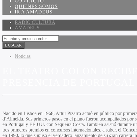
CONTACTO
QUIENES SOMOS
IR A AMADEUS
RADIO CULTURA
AMADEUS
Noticias
EL TEATRO COLON RECIBE
PRESENCIA DE PORTUGAL
Nacido en Lisboa en 1968,
Artur Pizarro
actuó en público por primera 
d’Almeida. Sus primeros pasos en el piano fueron acompañados por su
en Portugal y EE.UU. con
Sequeira Costa
. También asistió durante u
tres primeros premios en concursos internacionales, a saber, el Conc
en 1990, lo que supuso el verdadero lanzamiento de su gran carrera in