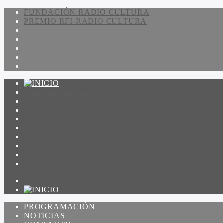
FUNDACIÓN RADIO CULTURA
PREMIO RFI-RADIO CULTURA
PROGRAMACIÓN
NOTICIAS
CONTACTO
QUIENES SOMOS
IR A AMADEUS
ON DEMAND
ESCUCHAR
VER
PROGRAMACIÓN
NOTICIAS