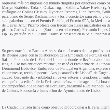
orquestas más prestigiosas del mundo dirigidas por directores como S
Martyn Brabbins, Tadaaki Otaka, Tugan Sokhiev, Yakov Kreizberg, Ya
catálogos de Collins Classics, Hyperion Records, Linn Records, Bril
para piano de Sergei Rachmaninov y los 5 conciertos para piano y orq
sido galardonado con el Premio Bordalo, el Premio SPA, la Medalla al 
de Oeiras. Artur Pizarro ofrece con frecuencia clases magistrales en 
piano);
Carlos Guastavino
(Sonatina en sol menor);
Fernando Lopes-G
Op. 36 (versión 1931).
Artur Pïzarro s
e presenta en la Sala Principal 
Su presentación en Buenos Aires se da en el marco de una profusa act
de Buenos Aires
con la colaboración de la
Embajada de Portugal en 
Sala de Protocolo de la Feria del Libro, en donde se llevó a cabo el t
lengua. Eso nos enriquece mucho”, destacó el Presidente de la Funda
Drummond Ludovice
, Embajador de Portugal en Argentina, expresó s
el parentesco, recitó el poema “Aos jacarandás de Lisboa”, de Eugénio 
ciudad, buscando dar visibilidad a nuevos autores y creadores. Intent
en la próxima edición de la Feria serán reforzar la imagen de Lisboa co
contemporánea que se hace en Portugal”, transmitió
Rute Mendes
, A
de Cultura, Economía e Innovación del Ayuntamiento de Lisboa.
La Ciudad Invitada tiene como objetivo proporcionar a la Feria Internac