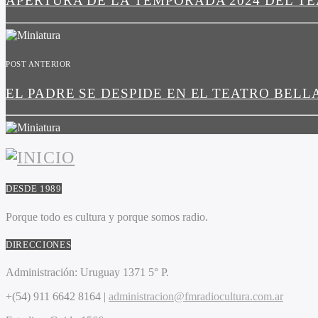
APERTURA DE LA TEMPORADA 2024 DEL T
POST ANTERIOR
EL PADRE SE DESPIDE EN EL TEATRO BELL
DESDE 1989
Porque todo es cultura y porque somos radio.
DIRECCIONES
Administración:
Uruguay 1371 5° P.
+(54) 911 6642 8164 |
administracion@fmradiocultura.com.ar