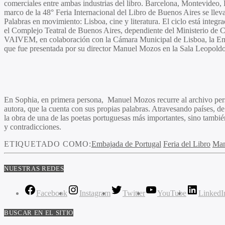
comerciales entre ambas industrias del libro. Barcelona, Montevideo
marco de la 48° Feria Internacional del Libro de Buenos Aires se lle
Palabras en movimiento: Lisboa, cine y literatura
. El ciclo está integ
el Complejo Teatral de Buenos Aires, dependiente del Ministerio de C
VAIVEM, en colaboración con la Cámara Municipal de Lisboa, la Emb
que fue presentada por su director Manuel Mozos en la Sala Leopold
En
Sophia, en primera persona,
Manuel Mozos
recurre al archivo pe
autora, que la cuenta con sus propias palabras. Atravesando países, de
la obra de una de las poetas portuguesas más importantes, sino también
y contradicciones.
ETIQUETADO COMO:
Embajada de Portugal
Feria del Libro
Man
NUESTRAS REDES
Facebook
Instagram
Twitter
YouTube
LinkedI
BUSCAR EN EL SITIO