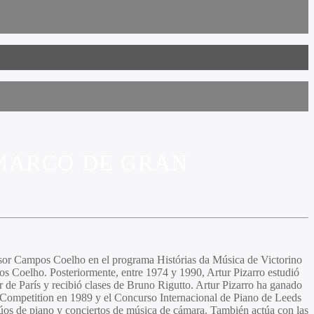
 MARCO DE GRAN
esor
Campos Coelho
en el programa Histórias da Música de Victorino
os Coelho
. Posteriormente, entre 1974 y 1990,
Artur Pizarro
estudió
 de París y recibió clases de
Bruno Rigutto. Artur Pizarro
ha ganado
o Competition en 1989 y el Concurso Internacional de Piano de Leeds
 dúos de piano y conciertos de música de cámara. También actúa con las