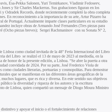
 Davis, Esa-Pekka Salonen, Yuri Temirkanov, Vladimir Fedoseev,
a Jones
y Sir
Charles Mackerras
. Sus grabaciones figuran en los
avi y Odradek Records, donde recientemente completó la obra completa
nes. En reconocimiento a la importancia de su arte,
Artur Pizarro
ha
l de Portugal. Actualmente imparte clases particulares en su estudio
nandez
incluye obras de
Armando José Fernandes
(Tres piezas para
ré
(Ocho piezas breves);
Sergei Rachmaninov
con su Sonata Nº 2,
 de Lisboa como ciudad invitada de la
48° Feria Internacional del Libro
ria del Libro se realizó el 13 de mayo de 2023 al mediodía, en la
 de honor de la presente edición, a Lisboa. “Se abre la puerta a otra
iudad convidada de 2024. Por su parte,
José Frederico Viola de
 como ciudades literarias, portuarias y cosmopolitas. Para demostrar
urales que se manifiestan en las diferentes áreas geográficas de la
muchos lugares, que es rica y diversa. En este sentido sus objetivos
público la diversidad y riqueza de los autores y la escritura
ento de Lisboa, quien compartió un mensaje de
Diogo Moura
Ministro
istintivo y apoyar el inicio o el fortalecimiento de relaciones