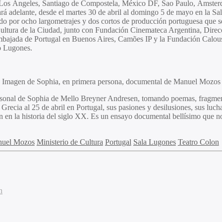
, Los Ángeles, Santiago de Compostela, México DF, Sao Paulo, Ámsterd
vará adelante, desde el martes 30 de abril al domingo 5 de mayo en la
rado por ocho largometrajes y dos cortos de producción portuguesa que se
ultura de la Ciudad, junto con Fundación Cinemateca Argentina, Direcc
ajada de Portugal en Buenos Aires, Camões IP y la Fundación Calouste
o Lugones.
Imagen de Sophia, en primera persona, documental de Manuel Mozos
rsonal de
Sophia de Mello Breyner Andresen
, tomando poemas, fragmento
 Grecia al 25 de abril en Portugal, sus pasiones y desilusiones, sus luch
 en la historia del siglo XX. Es un ensayo documental bellísimo que nos
uel Mozos
Ministerio de Cultura
Portugal
Sala Lugones
Teatro Colon
n