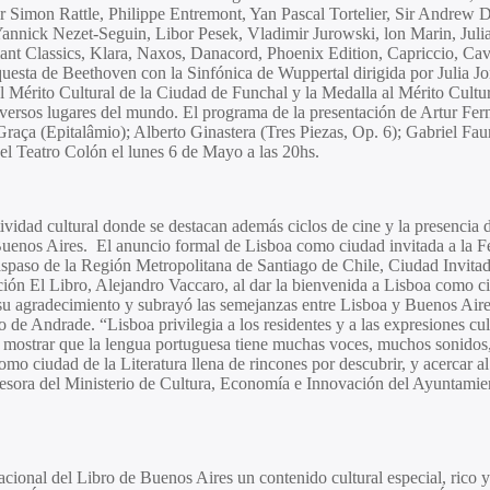
ir
Simon Rattle, Philippe Entremont, Yan Pascal Tortelier, Sir Andrew
nnick Nezet-Seguin, Libor Pesek, Vladimir Jurowski, lon Marin, Juli
liant Classics, Klara, Naxos, Danacord, Phoenix Edition, Capriccio, C
uesta de Beethoven con la Sinfónica de Wuppertal dirigida por Julia Jo
Mérito Cultural de la Ciudad de Funchal y la Medalla al Mérito Cultura
diversos lugares del mundo. El programa de la presentación de
Artur Fer
raça (
Epitalâmio);
Alberto Ginastera
(Tres Piezas, Op. 6);
Gabriel Fau
del Teatro Colón el lunes 6 de Mayo a las 20hs.
ividad cultural donde se destacan además ciclos de cine y la presencia
Buenos Aires
. El anuncio formal de Lisboa como ciudad invitada a la Fe
raspaso de la Región Metropolitana de Santiago de Chile, Ciudad Invitada
ción El Libro,
Alejandro Vaccaro,
al dar la bienvenida a Lisboa como c
u agradecimiento y subrayó las semejanzas entre Lisboa y Buenos Aires
de Andrade. “Lisboa privilegia a los residentes y a las expresiones cult
a mostrar que la lengua portuguesa tiene muchas voces, muchos sonidos, 
mo ciudad de la Literatura llena de rincones por descubrir, y acercar al 
sesora del Ministerio de Cultura, Economía e Innovación del Ayuntami
ional del Libro de Buenos Aires un contenido cultural especial, rico y d