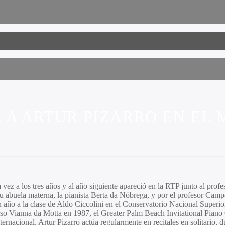
 A ARTUR PIZARRO EN EL
vez a los tres años y al año siguiente apareció en la RTP junto al prof
 abuela materna, la pianista
Berta da Nóbrega,
y por el profesor
Camp
n año a la clase de
Aldo Ciccolini
en el Conservatorio Nacional Superior
urso Vianna da Motta en 1987, el Greater Palm Beach Invitational Pian
ternacional.
Artur Pizarro
actúa regularmente en recitales en solitario,