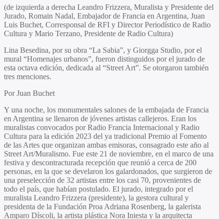
(de izquierda a derecha Leandro Frizzera, Muralista y Presidente del
Jurado, Romain Nadal, Embajador de Francia en Argentina, Juan
Luis Buchet, Corresponsal de RFI y Director Periodístico de Radio
Cultura y Mario Terzano, Presidente de Radio Cultura)
Lina Besedina, por su obra “La Sabia”, y Giorgga Studio, por el
mural “Homenajes urbanos”, fueron distinguidos por el jurado de
esta octava edición, dedicada al “Street Art”. Se otorgaron también
tres menciones.
Por Juan Buchet
Y una noche, los monumentales salones de la embajada de Francia
en Argentina se llenaron de jóvenes artistas callejeros. Eran los
muralistas convocados por Radio Francia Internacional y Radio
Cultura para la edición 2023 del ya tradicional Premio al Fomento
de las Artes que organizan ambas emisoras, consagrado este año al
Street Art/Muralismo. Fue este 21 de noviembre, en el marco de una
festiva y descontracturada recepción que reunió a cerca de 200
personas, en la que se develaron los galardonados, que surgieron de
una preselección de 32 artistas entre los casi 70, provenientes de
todo el país, que habían postulado. El jurado, integrado por el
muralista Leandro Frizzera (presidente), la gestora cultural y
presidenta de la Fundación Proa Adriana Rosenberg, la galerista
Amparo Díscoli, la artista plástica Nora Iniesta y la arquitecta