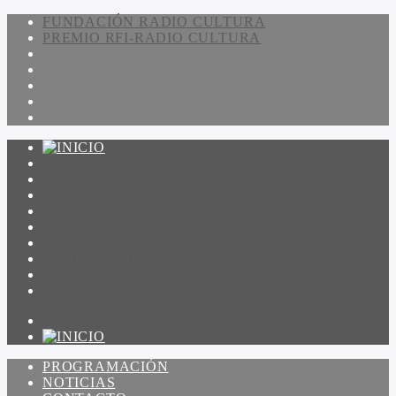
FUNDACIÓN RADIO CULTURA
PREMIO RFI-RADIO CULTURA
PROGRAMACIÓN
NOTICIAS
CONTACTO
QUIENES SOMOS
IR A AMADEUS
ON DEMAND
ESCUCHAR
VER
PROGRAMACIÓN
NOTICIAS