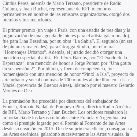
Cinthia Pérez, además de Mario Terzano, presidente de Radio
Cultura, y Juan Buchet, representante de RFI, miembros
permanentes en nombre de las emisoras organizadoras, otorgó dos
premios y tres menciones.
El primer premio (un viaje a París, con una estadía de tres días y la
organización de una agenda de interés para el artista galardonado),
fue para Lina Besedina, por su obra “La Sabia”. El segundo (un set
de pintura y materiales), para Giorgga Studio, por el mural
“Homenajes Urbanos”. Además, el jurado decidió otorgar una
mención especial al artista Ru Pérez Barrios, por “El éxodo de la
Esperanza”, una mención de honor a Jorge Pomar, por “Una gotita
en suspensión 2”. Por último, y fuera de competencia, fue
homenajeado con una mención de honor “Pintó la Isla”, proyecto de
arte urbano y social con más de 700 murales al aire libre en la Isla
Maciel (provincia de Buenos Aires), liderado por el maestro Gerardo
Montes de Oca.
La premiación fue precedida por discursos del embajador de
Francia, Romain Nadal, de Pompeyo Pino, director Radio Américas
de RFI, Mario Terzano y Juan Buchet. Los oradores resaltaron la
importancia de los lazos culturales entre Francia y Argentina, así
como el prestigio logrado por el Premio al Fomento de las Artes
desde su creación en 2015. Desde su primera edición, consagrada a
las Artes escénicas, galardonó sucesivamente las Artes visuales, la