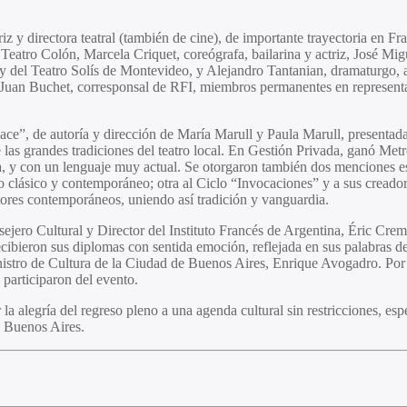
iz y directora teatral (también de cine), de importante trayectoria en F
Teatro Colón, Marcela Criquet, coreógrafa, bailarina y actriz, José Migue
y del Teatro Solís de Montevideo, y Alejandro Tantanian, dramaturgo, au
Juan Buchet, corresponsal de RFI, miembros permanentes en representac
 hace”, de autoría y dirección de María Marull y Paula Marull, present
 las grandes tradiciones del teatro local. En Gestión Privada, ganó Metro
 y con un lenguaje muy actual. Se otorgaron también dos menciones espec
 clásico y contemporáneo; otra al Ciclo “Invocaciones” y a sus creado
tores contemporáneos, uniendo así tradición y vanguardia.
ejero Cultural y Director del Instituto Francés de Argentina, Éric Cr
ibieron sus diplomas con sentida emoción, reflejada en sus palabras de
 el ministro de Cultura de la Ciudad de Buenos Aires, Enrique Avogadro.
participaron del evento.
la alegría del regreso pleno a una agenda cultural sin restricciones, espe
e Buenos Aires.