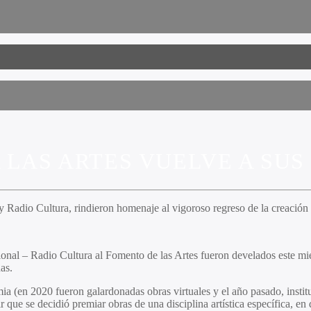
 LAS ARTES VUELVE A SUS
 Radio Cultura, rindieron homenaje al vigoroso regreso de la creación 
ional – Radio Cultura al Fomento de las Artes fueron develados este m
as.
a (en 2020 fueron galardonadas obras virtuales y el año pasado, instit
cir que se decidió premiar obras de una disciplina artística específica, en