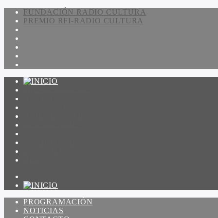
FUNDACIÓN RADIO CULTURA
PREMIO RFI-RADIO CULTURA
PROGRAMACIÓN
NOTICIAS
CONTACTO
QUIENES SOMOS
IR A AMADEUS
ON DEMAND
ESCUCHAR
VER
PROGRAMACIÓN
NOTICIAS