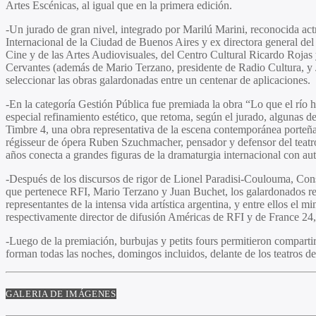
Artes Escénicas, al igual que en la primera edición.
-Un jurado de gran nivel, integrado por Marilú Marini, reconocida actr
Internacional de la Ciudad de Buenos Aires y ex directora general del 
Cine y de las Artes Audiovisuales, del Centro Cultural Ricardo Rojas 
Cervantes (además de Mario Terzano, presidente de Radio Cultura, y 
seleccionar las obras galardonadas entre un centenar de aplicaciones.
-En la categoría Gestión Pública fue premiada la obra “Lo que el río
especial refinamiento estético, que retoma, según el jurado, algunas de
Timbre 4, una obra representativa de la escena contemporánea porteña,
régisseur de ópera Ruben Szuchmacher, pensador y defensor del teatro
años conecta a grandes figuras de la dramaturgia internacional con au
-Después de los discursos de rigor de Lionel Paradisi-Coulouma, Cons
que pertenece RFI, Mario Terzano y Juan Buchet, los galardonados rec
representantes de la intensa vida artística argentina, y entre ellos
respectivamente director de difusión Américas de RFI y de France 24, 
-Luego de la premiación, burbujas y petits fours permitieron compartir 
forman todas las noches, domingos incluidos, delante de los teatros d
GALERIA DE IMÁGENES