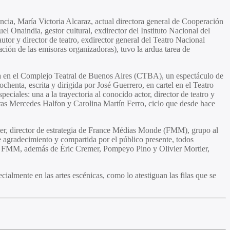
rancia, María Victoria Alcaraz, actual directora general de Cooperación
l Onaindia, gestor cultural, exdirector del Instituto Nacional del
tor y director de teatro, exdirector general del Teatro Nacional
ión de las emisoras organizadoras), tuvo la ardua tarea de
ada en el Complejo Teatral de Buenos Aires (CTBA), un espectáculo de
chenta, escrita y dirigida por José Guerrero, en cartel en el Teatro
iales: una a la trayectoria al conocido actor, director de teatro y
ras Mercedes Halfon y Carolina Martín Ferro, ciclo que desde hace
emer, director de estrategia de France Médias Monde (FMM), grupo al
 agradecimiento y compartida por el público presente, todos
 Por FMM, además de Éric Cremer, Pompeyo Pino y Olivier Mortier,
cialmente en las artes escénicas, como lo atestiguan las filas que se