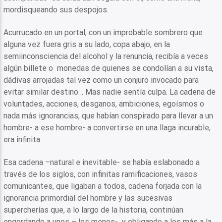
mordisqueando sus despojos.
Acurrucado en un portal, con un improbable sombrero que
alguna vez fuera gris a su lado, copa abajo, en la
semiinconsciencia del alcohol y la renuncia, recibía a veces
algún billete o monedas de quienes se condolían a su vista,
dádivas arrojadas tal vez como un conjuro invocado para
evitar similar destino… Mas nadie sentía culpa. La cadena de
voluntades, acciones, desganos, ambiciones, egoísmos o
nada más ignorancias, que habían conspirado para llevar a un
hombre- a ese hombre- a convertirse en una llaga incurable,
era infinita.
Esa cadena –natural e inevitable- se había eslabonado a
través de los siglos, con infinitas ramificaciones, vasos
comunicantes, que ligaban a todos, cadena forjada con la
ignorancia primordial del hombre y las sucesivas
supercherías que, a lo largo de la historia, continúan
engordando a unos – los menos- y obligando a los más a la