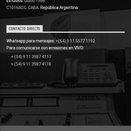
Estudios:
Guido 1566.
C1016ACG
. CABA.
República Argentina.
CONTACTO DIRECTO
Whatsapp para mensajes:
+(54) 9 11 5577 1192
Para comunicarse con emisiones en VIVO:
+ (54) 9 11 3987 4117
+ (54) 9 11 3987 4118