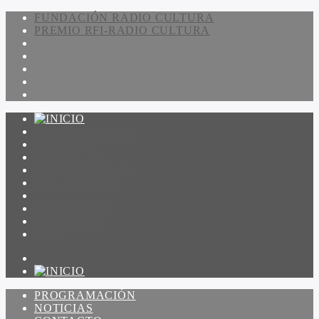
FUNDACIÓN RADIO CULTURA
PREMIO RFI-RADIO CULTURA
PROGRAMACIÓN
NOTICIAS
CONTACTO
QUIENES SOMOS
IR A AMADEUS
ON DEMAND
ESCUCHAR
VER
PROGRAMACIÓN
NOTICIAS