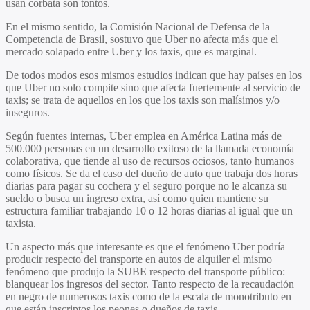
usan corbata son tontos.
En el mismo sentido, la Comisión Nacional de Defensa de la
Competencia de Brasil, sostuvo que Uber no afecta más que el
mercado solapado entre Uber y los taxis, que es marginal.
De todos modos esos mismos estudios indican que hay países en los
que Uber no solo compite sino que afecta fuertemente al servicio de
taxis; se trata de aquellos en los que los taxis son malísimos y/o
inseguros.
Según fuentes internas, Uber emplea en América Latina más de
500.000 personas en un desarrollo exitoso de la llamada economía
colaborativa, que tiende al uso de recursos ociosos, tanto humanos
como físicos. Se da el caso del dueño de auto que trabaja dos horas
diarias para pagar su cochera y el seguro porque no le alcanza su
sueldo o busca un ingreso extra, así como quien mantiene su
estructura familiar trabajando 10 o 12 horas diarias al igual que un
taxista.
Un aspecto más que interesante es que el fenómeno Uber podría
producir respecto del transporte en autos de alquiler el mismo
fenómeno que produjo la SUBE respecto del transporte público:
blanquear los ingresos del sector. Tanto respecto de la recaudación
en negro de numerosos taxis como de la escala de monotributo en
que están inscriptos los peones o dueños de taxis.