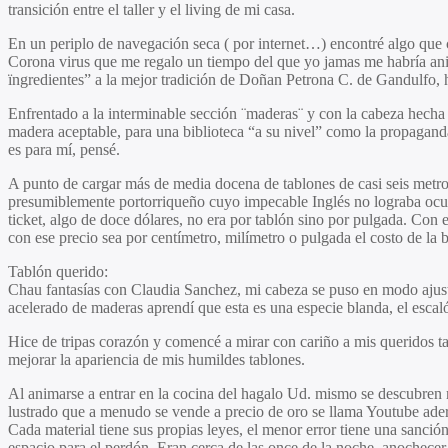
transición entre el taller y el living de mi casa.
En un periplo de navegación seca ( por internet…) encontré algo que
Corona virus que me regalo un tiempo del que yo jamas me habría anima
ïngredientes” a la mejor tradición de Doñan Petrona C. de Gandulfo,
Enfrentado a la interminable sección ¨maderas¨ y con la cabeza hecha 
madera aceptable, para una biblioteca “a su nivel” como la propagan
es para mí, pensé.
A punto de cargar más de media docena de tablones de casi seis metr
presumiblemente portorriqueño cuyo impecable Inglés no lograba oculta
ticket, algo de doce dólares, no era por tablón sino por pulgada. Con 
con ese precio sea por centímetro, milímetro o pulgada el costo de la 
Tablón querido:
Chau fantasías con Claudia Sanchez, mi cabeza se puso en modo ajuste
acelerado de maderas aprendí que esta es una especie blanda, el escaló
Hice de tripas corazón y comencé a mirar con cariño a mis queridos ta
mejorar la apariencia de mis humildes tablones.
Al animarse a entrar en la cocina del hagalo Ud. mismo se descubren
lustrado que a menudo se vende a precio de oro se llama Youtube ade
Cada material tiene sus propias leyes, el menor error tiene una sanció
espacio para el perdón. Eran cerca de las once de la noche, anochecer 