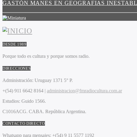
GASTÓN MANES EN GEOGRAFIAS INESTAB
DESDE 1989
Porque todo es cultura y porque somos radio.
DIRECCIONES
Administración:
Uruguay 1371 5° P.
+(54) 911 6642 8164 |
administracion@fmradiocultura.com.ar
Estudios:
Guido 1566.
C1016ACG
. CABA.
República Argentina.
CONTACTO DIRECTO
Whatsapp para mensajes:
+(54) 9 11 5577 1192