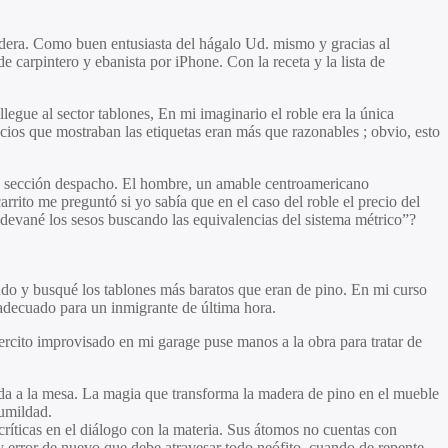
adera. Como buen entusiasta del hágalo Ud. mismo y gracias al
 carpintero y ebanista por iPhone. Con la receta y la lista de
egue al sector tablones, En mi imaginario el roble era la única
os que mostraban las etiquetas eran más que razonables ; obvio, esto
la sección despacho. El hombre, un amable centroamericano
rito me preguntó si yo sabía que en el caso del roble el precio del
e devané los sesos buscando las equivalencias del sistema métrico”?
ndo y busqué los tablones más baratos que eran de pino. En mi curso
o adecuado para un inmigrante de última hora.
lercito improvisado en mi garage puse manos a la obra para tratar de
da a la mesa. La magia que transforma la madera de pino en el mueble
umildad.
críticas en el diálogo con la materia. Sus átomos no cuentas con
 y error de nuevo que debe atravesar todo neófito, cuando de repente