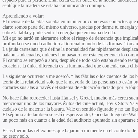
sentí que la madera se estaba comunicando conmigo.
Aprendiendo a volar:
El mensaje de la tabla sonaba en mi interior como esos contactos que
claro: somos parte del mismo universo, gracias por darme tu energía 
sobre la tabla y pude sentir la energía que emanaba de ella.
Mi ego no tardó en alertarme sobre el riesgo de demencia que implicab
profunda o se queda adherido al terrenal mundo de las formas. Tomand
La jaula cartesiana que define la normalidad fue rápidamente desplazad
palabras adecuadas, quienes han pasado por esta experiencia lo comp
El camino se empezó a abrir, después de todo solo estaba siendo testi
creación , la única diferencia es la luminosidad que contenía cada chis
La siguiente ocurrencia me acercó, “ las fábulas o los cuentos de los 
teoría de la relatividad solo que la mayoría de las personas no están p
cortarles sus alas a través del sistema de educación dictado por la lógi
No hace falta retroceder hasta Hansel y Gretel, mucho más cerca suena
mencionar uno de los mayores éxitos del cine actual, Toy¨s Story Ya va 
cadalso de la materia : la basura. Vale en sentido figurado y no tan fig
El séptimo arte también se está desperezando, Coco tan luego de Walt
un poco más en cuanto a la edad del auditorio apuntado sin apartarse 
Estas fueron las reflexiones que bajaron a mi mente en el contexto de 
no estoy solo.