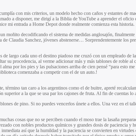
 cumplía con mis criterios, un modelo hecho con caños y estantes de m
do a disponer, me dirigí a la Biblia de YouTube a aprender el oficio de
 hice mi entrada a Home Depot donde realmente comienza esta historia.
un moñito decodificando el sistema de medidas anglosajón, finalmente ll
da de Claudia Sanchez, jóvenes abstenerse… Sorprendentemente los preci
os de largo cada uno el destino piadoso me cruzó con un empleado de 
r su procedencia, al verme adicionar más y más tablones de roble al car
el alma por los pies y las pulsaciones arriba de cien pensé “para esto m
biblioteca comenzaba a competir con el de un auto.!
, término tan caro a los argentinos como el de buitre, apreté recalcula
n superior a la que se usa par los cajones de fruta. Al fin de cuentas l
blones de pino. Si no puedes vencerlos únete a ellos. Una vez en el tal
 muchas cosas que no se perciben cuando el moso trae la lasaña prepara
rezado con nobles productos químicos y grandes dosis de paciencia y h
n inmediata así que la humildad y la paciencia se convierten en virtudes 
de un día agitado después haber transitado por el típico prueba y error