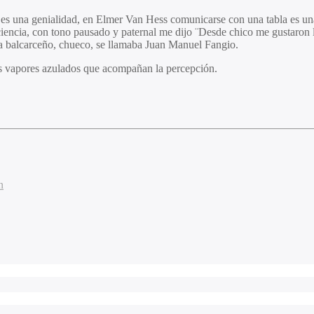
a es una genialidad, en Elmer Van Hess comunicarse con una tabla es u
nciencia, con tono pausado y paternal me dijo ¨Desde chico me gustaron l
ra balcarceño, chueco, se llamaba Juan Manuel Fangio.
os vapores azulados que acompañan la percepción.
n