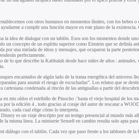
 establecemos con otros humanos en momentos límites, con los bebes o c
y ayudarme a cumplir una función mayor en este plano de la existencia
a la idea de dialogar con un tablón. Esos son los momentos donde uno d
o un concepto de un espíritu superior como Einstein que se definía ant
a por una miríada de ideas y mensajes, que ocuparon la parte posterior 
renderán perfectamente.
go de lo que describe la Kabbalah desde hace miles de años : animales,
ta.
bosques encantados de algún lado de la trama energética del universo lleg
reparadas para asumir el riesgo de escucharlas”. Los relatos que se desti
ca cartesiana condenada al rincón de las antiguallas a partir del descubri
 en mis oídos el estribillo de Pinocho :¨hasta el viejo hospital de lo
por la edición 4 , todo gracias al coraje del autor de rescatar a WOODY 
urado, cada cual elige cómo lo interpreta.
 Disney es un viaje descripto por un testigo presencial al mundo más a
de la misma linea. La miniserie Sense8 en cambio resulta solo apta para 
mi diálogo con el tablón. Cada vez que paso frente a los tablones de la b