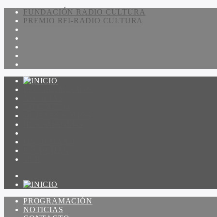
FUNDACIÓN RADIO CULTURA
PREMIO RFI-RADIO CULTURA
PROGRAMACIÓN
NOTICIAS
CONTACTO
QUIENES SOMOS
IR A AMADEUS
ON DEMAND
ESCUCHAR
VER
PROGRAMACIÓN
NOTICIAS