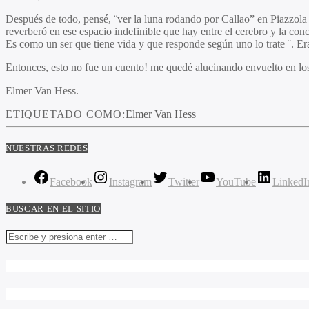
Después de todo, pensé, ¨ver la luna rodando por Callao” en Piazzol
reverberó en ese espacio indefinible que hay entre el cerebro y la co
Es como un ser que tiene vida y que responde según uno lo trate ¨. E
Entonces, esto no fue un cuento! me quedé alucinando envuelto en l
Elmer Van Hess.
ETIQUETADO COMO:
Elmer Van Hess
NUESTRAS REDES
Facebook
Instagram
Twitter
YouTube
LinkedI
BUSCAR EN EL SITIO