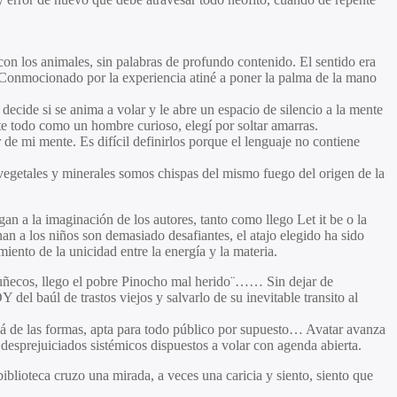
on los animales, sin palabras de profundo contenido. El sentido era
. Conmocionado por la experiencia atiné a poner la palma de la mano
ecide si se anima a volar y le abre un espacio de silencio a la mente
e todo como un hombre curioso, elegí por soltar amarras.
de mi mente. Es difícil definirlos porque el lenguaje no contiene
 vegetales y minerales somos chispas del mismo fuego del origen de la
an a la imaginación de los autores, tanto como llego Let it be o la
nan a los niños son demasiado desafiantes, el atajo elegido ha sido
miento de la unicidad entre la energía y la materia.
s muñecos, llego el pobre Pinocho mal herido¨…… Sin dejar de
del baúl de trastos viejos y salvarlo de su inevitable transito al
llá de las formas, apta para todo público por supuesto… Avatar avanza
desprejuiciados sistémicos dispuestos a volar con agenda abierta.
iblioteca cruzo una mirada, a veces una caricia y siento, siento que