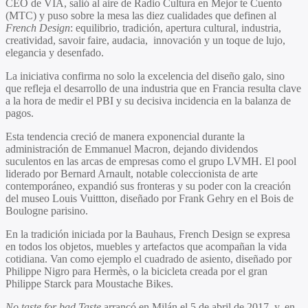
CEO de VIA, salió al aire de Radio Cultura en Mejor te Cuento
(MTC) y puso sobre la mesa las diez cualidades que definen al
French Design
: equilibrio, tradición, apertura cultural, industria,
creatividad, savoir faire, audacia, innovación y un toque de lujo,
elegancia y desenfado.
La iniciativa confirma no solo la excelencia del diseño galo, sino
que refleja el desarrollo de una industria que en Francia resulta clave
a la hora de medir el PBI y su decisiva incidencia en la balanza de
pagos.
Esta tendencia creció de manera exponencial durante la
administración de Emmanuel Macron, dejando dividendos
suculentos en las arcas de empresas como el grupo LVMH. El pool
liderado por Bernard Arnault, notable coleccionista de arte
contemporáneo, expandió sus fronteras y su poder con la creación
del museo Louis Vuittton, diseñado por Frank Gehry en el Bois de
Boulogne parisino.
En la tradición iniciada por la Bauhaus, French Design se expresa
en todos los objetos, muebles y artefactos que acompañan la vida
cotidiana. Van como ejemplo el cuadrado de asiento, diseñado por
Philippe Nigro para Hermès, o la bicicleta creada por el gran
Philippe Starck para Moustache Bikes.
No taste for bad Taste
arrancó en Milán el 5 de abril de 2017, y, en