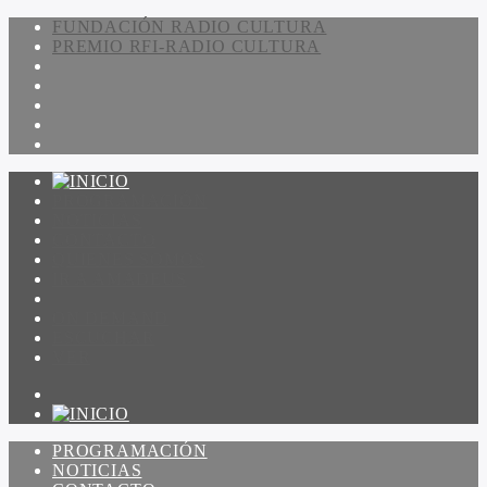
FUNDACIÓN RADIO CULTURA
PREMIO RFI-RADIO CULTURA
PROGRAMACIÓN
NOTICIAS
CONTACTO
QUIENES SOMOS
IR A AMADEUS
ON DEMAND
ESCUCHAR
VER
PROGRAMACIÓN
NOTICIAS