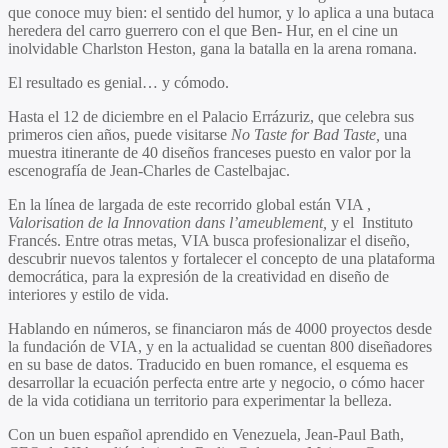
que conoce muy bien: el sentido del humor, y lo aplica a una butaca
heredera del carro guerrero con el que Ben- Hur, en el cine un
inolvidable Charlston Heston, gana la batalla en la arena romana.
El resultado es genial… y cómodo.
Hasta el 12 de diciembre en el Palacio Errázuriz, que celebra sus
primeros cien años, puede visitarse
No Taste for Bad Taste,
una
muestra itinerante de 40 diseños franceses puesto en valor por la
escenografía de Jean-Charles de Castelbajac.
En la línea de largada de este recorrido global están VIA ,
Valorisation de la Innovation dans l’ameublement,
y el Instituto
Francés. Entre otras metas, VIA busca profesionalizar el diseño,
descubrir nuevos talentos y fortalecer el concepto de una plataforma
democrática, para la expresión de la creatividad en diseño de
interiores y estilo de vida.
Hablando en números, se financiaron más de 4000 proyectos desde
la fundación de VIA, y en la actualidad se cuentan 800 diseñadores
en su base de datos. Traducido en buen romance, el esquema es
desarrollar la ecuación perfecta entre arte y negocio, o cómo hacer
de la vida cotidiana un territorio para experimentar la belleza.
Con un buen español aprendido en Venezuela, Jean-Paul Bath,