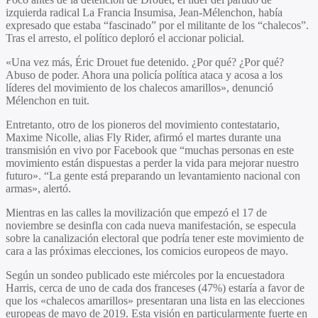
izquierda radical La Francia Insumisa, Jean-Mélenchon, había
expresado que estaba “fascinado” por el militante de los “chalecos”.
Tras el arresto, el político deploró el accionar policial.
«Una vez más, Éric Drouet fue detenido. ¿Por qué? ¿Por qué?
Abuso de poder. Ahora una policía política ataca y acosa a los
líderes del movimiento de los chalecos amarillos», denunció
Mélenchon en tuit.
Entretanto, otro de los pioneros del movimiento contestatario,
Maxime Nicolle, alias Fly Rider, afirmó el martes durante una
transmisión en vivo por Facebook que “muchas personas en este
movimiento están dispuestas a perder la vida para mejorar nuestro
futuro». “La gente está preparando un levantamiento nacional con
armas», alertó.
Mientras en las calles la movilización que empezó el 17 de
noviembre se desinfla con cada nueva manifestación, se especula
sobre la canalización electoral que podría tener este movimiento de
cara a las próximas elecciones, los comicios europeos de mayo.
Según un sondeo publicado este miércoles por la encuestadora
Harris, cerca de uno de cada dos franceses (47%) estaría a favor de
que los «chalecos amarillos» presentaran una lista en las elecciones
europeas de mayo de 2019. Esta visión en particularmente fuerte en