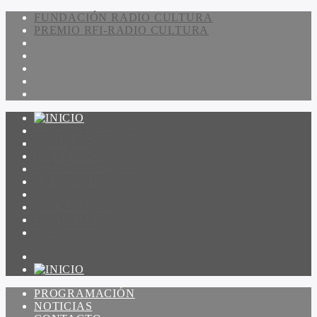
FUNDACIÓN RADIO CULTURA
PREMIO RFI-RADIO CULTURA
PROGRAMACIÓN
NOTICIAS
CONTACTO
QUIENES SOMOS
IR A AMADEUS
ON DEMAND
ESCUCHAR
VER
PROGRAMACIÓN
NOTICIAS