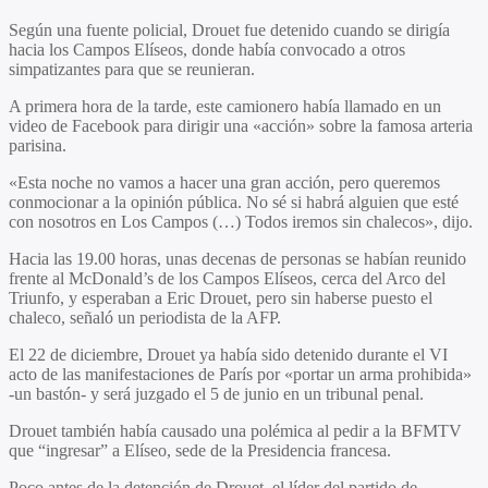
Según una fuente policial, Drouet fue detenido cuando se dirigía
hacia los Campos Elíseos, donde había convocado a otros
simpatizantes para que se reunieran.
A primera hora de la tarde, este camionero había llamado en un
video de Facebook para dirigir una «acción» sobre la famosa arteria
parisina.
«Esta noche no vamos a hacer una gran acción, pero queremos
conmocionar a la opinión pública. No sé si habrá alguien que esté
con nosotros en Los Campos (…) Todos iremos sin chalecos», dijo.
Hacia las 19.00 horas, unas decenas de personas se habían reunido
frente al McDonald’s de los Campos Elíseos, cerca del Arco del
Triunfo, y esperaban a Eric Drouet, pero sin haberse puesto el
chaleco, señaló un periodista de la AFP.
El 22 de diciembre, Drouet ya había sido detenido durante el VI
acto de las manifestaciones de París por «portar un arma prohibida»
-un bastón- y será juzgado el 5 de junio en un tribunal penal.
Drouet también había causado una polémica al pedir a la BFMTV
que “ingresar” a Elíseo, sede de la Presidencia francesa.
Poco antes de la detención de Drouet, el líder del partido de