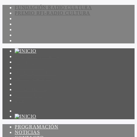
FUNDACIÓN RADIO CULTURA
PREMIO RFI-RADIO CULTURA
PROGRAMACIÓN
NOTICIAS
CONTACTO
QUIENES SOMOS
IR A AMADEUS
ON DEMAND
ESCUCHAR
VER
PROGRAMACIÓN
NOTICIAS