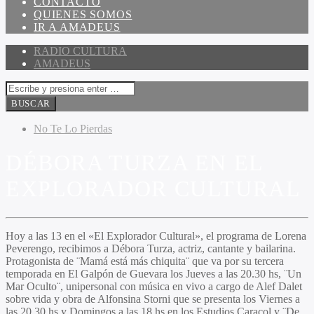
CONTACTO
QUIENES SOMOS
IR A AMADEUS
RADIO CULTURA
AMADEUS
No Te Lo Pierdas
DÉBORA TURZA EN EL
EXPLORADOR CULTURAL
Hoy a las 13 en el «El Explorador Cultural», el programa de Lorena
Peverengo, recibimos a Débora Turza, actriz, cantante y bailarina.
Protagonista de ¨Mamá está más chiquita¨ que va por su tercera
temporada en El Galpón de Guevara los Jueves a las 20.30 hs, ¨Un
Mar Oculto¨, unipersonal con música en vivo a cargo de Alef Dalet
sobre vida y obra de Alfonsina Storni que se presenta los Viernes a
las 20.30 hs y Domingos a las 18 hs en los Estudios Caracol y ¨De