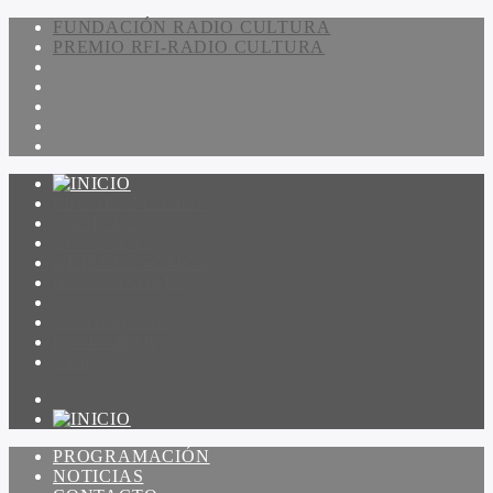
FUNDACIÓN RADIO CULTURA
PREMIO RFI-RADIO CULTURA
PROGRAMACIÓN
NOTICIAS
CONTACTO
QUIENES SOMOS
IR A AMADEUS
ON DEMAND
ESCUCHAR
VER
PROGRAMACIÓN
NOTICIAS