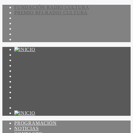
FUNDACIÓN RADIO CULTURA
PREMIO RFI-RADIO CULTURA
PROGRAMACIÓN
NOTICIAS
CONTACTO
QUIENES SOMOS
IR A AMADEUS
ON DEMAND
ESCUCHAR
VER
PROGRAMACIÓN
NOTICIAS