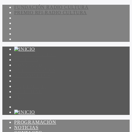
FUNDACIÓN RADIO CULTURA
PREMIO RFI-RADIO CULTURA
PROGRAMACIÓN
NOTICIAS
CONTACTO
QUIENES SOMOS
IR A AMADEUS
ON DEMAND
ESCUCHAR
VER
PROGRAMACIÓN
NOTICIAS