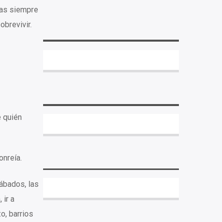
tas siempre
obrevivir.
e quién
onreía.
sábados, las
 ir a
o, barrios