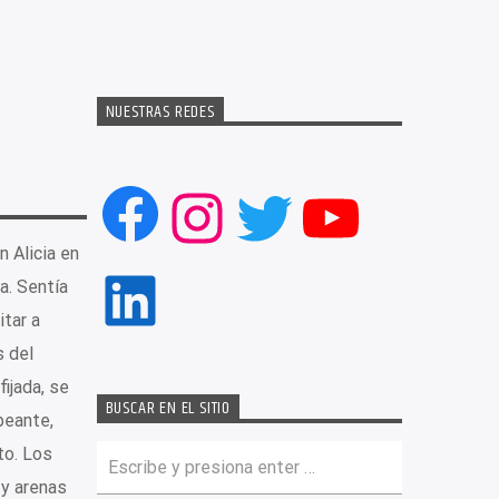
NUESTRAS REDES
Facebook
Instagram
Twitter
YouTub
 Alicia en
LinkedIn
a. Sentía
itar a
s del
ijada, se
BUSCAR EN EL SITIO
peante,
to. Los
 y arenas