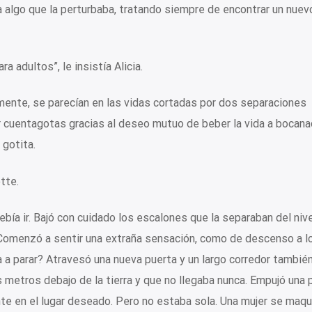
 algo que la perturbaba, tratando siempre de encontrar un nuevo
 adultos”, le insistía Alicia.
amente, se parecían en las vidas cortadas por dos separaciones
r cuentagotas gracias al deseo mutuo de beber la vida a bocana
 gotita.
tte.
ía ir. Bajó con cuidado los escalones que la separaban del nivel
. Comenzó a sentir una extraña sensación, como de descenso a l
iría a parar? Atravesó una nueva puerta y un largo corredor tambié
 metros debajo de la tierra y que no llegaba nunca. Empujó una 
nte en el lugar deseado. Pero no estaba sola. Una mujer se maqu