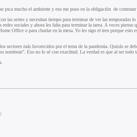
e pica mucho el ambiente y eso me puso en la obligación de contratar 
con las series y necesitan tiempo para terminar de ver las temporadas l
edes sociales y ahora les falta para terminar la tarea. A veces pienso 
 Home Office o para charlar en la mesa. Yo les sigo el tren porque esto 
s sectores más favorecidos por el tema de la pandemia. Quizás se deba
nos nombran”. Eso no lo sé con exactitud. La verdad es que al ser to
a.
n