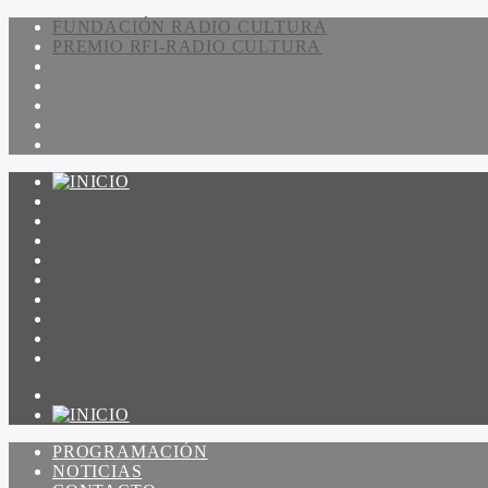
FUNDACIÓN RADIO CULTURA
PREMIO RFI-RADIO CULTURA
PROGRAMACIÓN
NOTICIAS
CONTACTO
QUIENES SOMOS
IR A AMADEUS
ON DEMAND
ESCUCHAR
VER
PROGRAMACIÓN
NOTICIAS