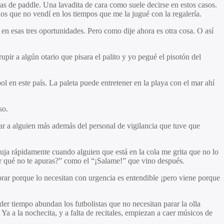
 de paddle. Una lavadita de cara como suele decirse en estos casos.
rnos que no vendí en los tiempos que me la jugué con la regalería.
en esas tres oportunidades. Pero como dije ahora es otra cosa. O así
ir a algún otario que pisara el palito y yo pegué el pisotón del
l en este país. La paleta puede entretener en la playa con el mar ahí
so.
ar a alguien más además del personal de vigilancia que tuve que
ja rápidamente cuando alguien que está en la cola me grita que no lo
Por qué no te apuras?” como el “¡Salame!” que vino después.
rar porque lo necesitan con urgencia es entendible ¡pero viene porque
der tiempo abundan los futbolistas que no necesitan parar la olla
 Ya a la nochecita, y a falta de recitales, empiezan a caer músicos de