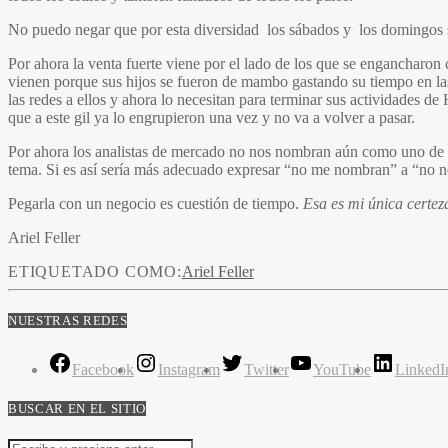
No puedo negar que por esta diversidad los sábados y los domingos s
Por ahora la venta fuerte viene por el lado de los que se engancharon 
vienen porque sus hijos se fueron de mambo gastando su tiempo en las r
las redes a ellos y ahora lo necesitan para terminar sus actividades de
que a este gil ya lo engrupieron una vez y no va a volver a pasar.
Por ahora los analistas de mercado no nos nombran aún como uno de lo
tema. Si es así sería más adecuado expresar “no me nombran” a “no 
Pegarla con un negocio es cuestión de tiempo.
Esa es mi única certez
Ariel Feller
ETIQUETADO COMO:
Ariel Feller
NUESTRAS REDES
Facebook
Instagram
Twitter
YouTube
LinkedI
BUSCAR EN EL SITIO