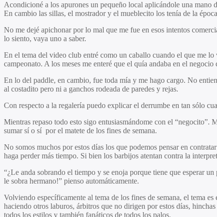
Acondicioné a los apurones un pequeño local aplicándole una mano de
En cambio las sillas, el mostrador y el mueblecito los tenía de la époc
No me dejé apichonar por lo mal que me fue en esos intentos comercial
lo siento, vaya uno a saber.
En el tema del video club entré como un caballo cuando el que me lo v
campeonato. A los meses me enteré que el quía andaba en el negocio 
En lo del paddle, en cambio, fue toda mía y me hago cargo. No entiendo
al costadito pero ni a ganchos rodeada de paredes y rejas.
Con respecto a la regalería puedo explicar el derrumbe en tan sólo cu
Mientras repaso todo esto sigo entusiasmándome con el “negocito”. Mi
sumar sí o sí por el matete de los fines de semana.
No somos muchos por estos días los que podemos pensar en contratar g
haga perder más tiempo. Si bien los barbijos atentan contra la interpr
“¿Le anda sobrando el tiempo y se enoja porque tiene que esperar un 
le sobra hermano!” pienso automáticamente.
Volviendo específicamente al tema de los fines de semana, el tema es el
haciendo otros laburos, árbitros que no dirigen por estos días, hinchas
todos los estilos y también fanáticos de todos los palos.