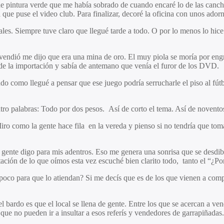
 pintura verde que me había sobrado de cuando encaré lo de las canchas
a que puse el video club. Para finalizar, decoré la oficina con unos ado
es. Siempre tuve claro que llegué tarde a todo. O por lo menos lo hice 
endió me dijo que era una mina de oro. El muy piola se moría por engrup
de la importación y sabía de antemano que venía el furor de los DVD.
 como llegué a pensar que ese juego podría serrucharle el piso al fútbo
atro palabras: Todo por dos pesos. Así de corto el tema. Así de novento
ro como la gente hace fila en la vereda y pienso si no tendría que tom
ente digo para mis adentros. Eso me genera una sonrisa que se desdibu
etación de lo que oímos esta vez escuché bien clarito todo, tanto el “¿
poco para que lo atiendan? Si me decís que es de los que vienen a comp
 bardo es que el local se llena de gente. Entre los que se acercan a ven
 que no pueden ir a insultar a esos referís y vendedores de garrapiñadas.