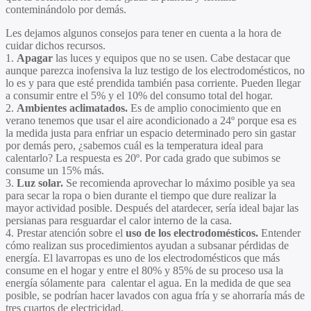
conteminándolo por demás.
Les dejamos algunos consejos para tener en cuenta a la hora de
cuidar dichos recursos.
1.
Apagar
las luces y equipos que no se usen. Cabe destacar que
aunque parezca inofensiva la luz testigo de los electrodomésticos, no
lo es y para que esté prendida también pasa corriente. Pueden llegar
a consumir entre el 5% y el 10% del consumo total del hogar.
2.
Ambientes aclimatados.
Es de amplio conocimiento que en
verano tenemos que usar el aire acondicionado a 24º porque esa es
la medida justa para enfriar un espacio determinado pero sin gastar
por demás pero, ¿sabemos cuál es la temperatura ideal para
calentarlo? La respuesta es 20º. Por cada grado que subimos se
consume un 15% más.
3.
Luz solar.
Se recomienda aprovechar lo máximo posible ya sea
para secar la ropa o bien durante el tiempo que dure realizar la
mayor actividad posible. Después del atardecer, sería ideal bajar las
persianas para resguardar el calor interno de la casa.
4. Prestar atención sobre el
uso de los electrodomésticos.
Entender
cómo realizan sus procedimientos ayudan a subsanar pérdidas de
energía. El lavarropas es uno de los electrodomésticos que más
consume en el hogar y entre el 80% y 85% de su proceso usa la
energía sólamente para calentar el agua. En la medida de que sea
posible, se podrían hacer lavados con agua fría y se ahorraría más de
tres cuartos de electricidad.