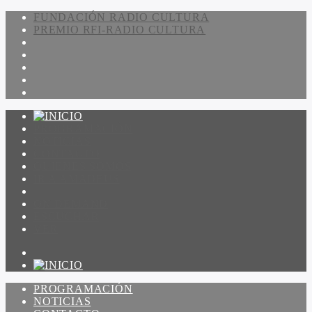
FUNDACIÓN RADIO CULTURA
PREMIO RFI-RADIO CULTURA
PROGRAMACIÓN
NOTICIAS
CONTACTO
QUIENES SOMOS
IR A AMADEUS
ON DEMAND
ESCUCHAR
VER
PROGRAMACIÓN
NOTICIAS