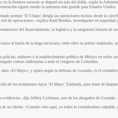
 en la frontera suroeste se disparó en más del doble, según la Admini
 Generación siguen siendo la amenaza más grande para Estados Unidos.
ntado porque ‘El Chapo’ dirigía las operaciones incluso desde la cárce
 su red de operaciones», explica Raúl Benítez, investigador en segurida
menores del financiamiento, la logística y la sangrienta historia de un
canos al barón de la doga mexicano, entre ellos su primer empleado, uno
a policías, militares y al establecimiento político de México en todos s
tregado coimas millonarias a todo el congreso de Colombia.
, alias «El Mayo», y quien según la defensa de Guzmán, es el verdadero
ión de los testimonios hacia ‘El Mayo’ Zambada, para tratar de limpiar l
anta evidencia», dijo Jeffrey Lichtman, uno de los abogados de Guzmá
de su cliente: «Cuando vino aquí, ya todos lo consideraban culpable, 