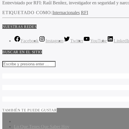
Entrevistado por RFI: Raúl Benítez, investigador en seguridad y narc
ETIQUETADO COMO:
Internacionales
RFI
NUESTRAS REDES
Facebook
Instagram
Twitter
YouTube
LinkedI
BUSCAR EN EL SITIO
TAMBIÉN TE PUEDE GUSTAR
Lo Que Tenes Que Saber Hoy