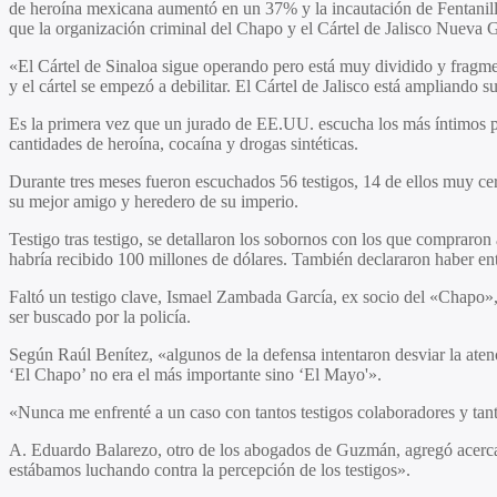
de heroína mexicana aumentó en un 37% y la incautación de Fentanillo
que la organización criminal del Chapo y el Cártel de Jalisco Nueva
«El Cártel de Sinaloa sigue operando pero está muy dividido y fragme
y el cártel se empezó a debilitar. El Cártel de Jalisco está ampliando
Es la primera vez que un jurado de EE.UU. escucha los más íntimos por
cantidades de heroína, cocaína y drogas sintéticas.
Durante tres meses fueron escuchados 56 testigos, 14 de ellos muy cer
su mejor amigo y heredero de su imperio.
Testigo tras testigo, se detallaron los sobornos con los que compraron 
habría recibido 100 millones de dólares. También declararon haber en
Faltó un testigo clave, Ismael Zambada García, ex socio del «Chapo»
ser buscado por la policía.
Según Raúl Benítez, «algunos de la defensa intentaron desviar la atenc
‘El Chapo’ no era el más importante sino ‘El Mayo'».
«Nunca me enfrenté a un caso con tantos testigos colaboradores y t
A. Eduardo Balarezo, otro de los abogados de Guzmán, agregó acerca 
estábamos luchando contra la percepción de los testigos».