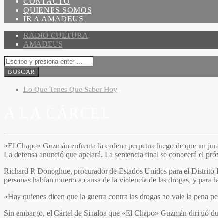
CONTACTO
QUIENES SOMOS
IR A AMADEUS
RADIO CULTURA
AMADEUS
Lo Que Tenes Que Saber Hoy
A LA CÁRCEL
«El Chapo» Guzmán enfrenta la cadena perpetua luego de que un jurado
La defensa anunció que apelará. La sentencia final se conocerá el pró
Richard P. Donoghue, procurador de Estados Unidos para el Distrito E
personas habían muerto a causa de la violencia de las drogas, y para l
«Hay quienes dicen que la guerra contra las drogas no vale la pena 
Sin embargo, el Cártel de Sinaloa que «El Chapo» Guzmán dirigió d