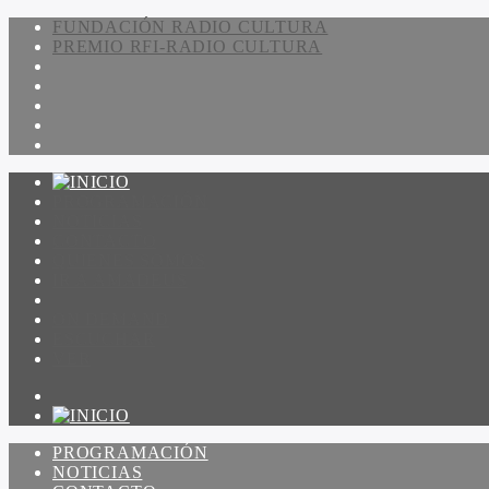
FUNDACIÓN RADIO CULTURA
PREMIO RFI-RADIO CULTURA
PROGRAMACIÓN
NOTICIAS
CONTACTO
QUIENES SOMOS
IR A AMADEUS
ON DEMAND
ESCUCHAR
VER
PROGRAMACIÓN
NOTICIAS