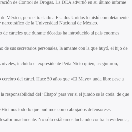
stración de Control de Drogas. La DEA advirtió en su último informe
l de México, pero el traslado a Estados Unidos lo aisló completamente
d y narcotráfico de la Universidad Nacional de México.
o de cárteles que durante décadas ha introducido al país enormes
 de sus secretarios personales, la amante con la que huyó, el hijo de
us niveles, incluido el expresidente Peña Nieto quien, aseguraron,
 cerebro del cártel. Hace 50 años que «El Mayo» anda libre pese a
a responsabilidad del ‘Chapo’ para ver si el jurado se la creía, de que
n. «Hicimos todo lo que pudimos como abogados defensores».
desafortunadamente. No sólo estábamos luchando contra la evidencia,