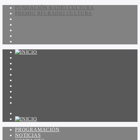
FUNDACIÓN RADIO CULTURA
PREMIO RFI-RADIO CULTURA
PROGRAMACIÓN
NOTICIAS
CONTACTO
QUIENES SOMOS
IR A AMADEUS
ON DEMAND
ESCUCHAR
VER
PROGRAMACIÓN
NOTICIAS