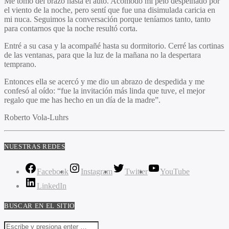
Me tomó del brazo hasta el auto. Acomodó mi pelo despeinado por
el viento de la noche, pero sentí que fue una disimulada caricia en
mi nuca. Seguimos la conversación porque teníamos tanto, tanto
para contarnos que la noche resultó corta.
Entré a su casa y la acompañé hasta su dormitorio. Cerré las cortinas
de las ventanas, para que la luz de la mañana no la despertara
temprano.
Entonces ella se acercó y me dio un abrazo de despedida y me
confesó al oído: “fue la invitación más linda que tuve, el mejor
regalo que me has hecho en un día de la madre”.
Roberto Vola-Luhrs
NUESTRAS REDES
Facebook
Instagram
Twitter
YouTube
LinkedIn
BUSCAR EN EL SITIO