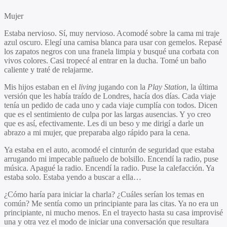
Mujer
Estaba nervioso. Sí, muy nervioso. Acomodé sobre la cama mi traje
azul oscuro. Elegí una camisa blanca para usar con gemelos. Repasé
los zapatos negros con una franela limpia y busqué una corbata con
vivos colores. Casi tropecé al entrar en la ducha. Tomé un baño
caliente y traté de relajarme.
Mis hijos estaban en el
living
jugando con la
Play Station
, la última
versión que les había traído de Londres, hacía dos días. Cada viaje
tenía un pedido de cada uno y cada viaje cumplía con todos. Dicen
que es el sentimiento de culpa por las largas ausencias. Y yo creo
que es así, efectivamente. Les di un beso y me dirigí a darle un
abrazo a mi mujer, que preparaba algo rápido para la cena.
Ya estaba en el auto, acomodé el cinturón de seguridad que estaba
arrugando mi impecable pañuelo de bolsillo. Encendí la radio, puse
música. Apagué la radio. Encendí la radio. Puse la calefacción. Ya
estaba solo. Estaba yendo a buscar a ella…
¿Cómo haría para iniciar la charla? ¿Cuáles serían los temas en
común? Me sentía como un principiante para las citas. Ya no era un
principiante, ni mucho menos. En el trayecto hasta su casa improvisé
una y otra vez el modo de iniciar una conversación que resultara