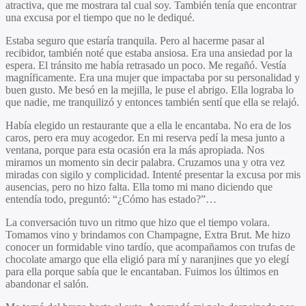
atractiva, que me mostrara tal cual soy. También tenía que encontrar
una excusa por el tiempo que no le dediqué.
Estaba seguro que estaría tranquila. Pero al hacerme pasar al
recibidor, también noté que estaba ansiosa. Era una ansiedad por la
espera. El tránsito me había retrasado un poco. Me regañó. Vestía
magníficamente. Era una mujer que impactaba por su personalidad y
buen gusto. Me besó en la mejilla, le puse el abrigo. Ella lograba lo
que nadie, me tranquilizó y entonces también sentí que ella se relajó.
Había elegido un restaurante que a ella le encantaba. No era de los
caros, pero era muy acogedor. En mi reserva pedí la mesa junto a
ventana, porque para esta ocasión era la más apropiada. Nos
miramos un momento sin decir palabra. Cruzamos una y otra vez
miradas con sigilo y complicidad. Intenté presentar la excusa por mis
ausencias, pero no hizo falta. Ella tomo mi mano diciendo que
entendía todo, preguntó: “¿Cómo has estado?”…
La conversación tuvo un ritmo que hizo que el tiempo volara.
Tomamos vino y brindamos con Champagne, Extra Brut. Me hizo
conocer un formidable vino tardío, que acompañamos con trufas de
chocolate amargo que ella eligió para mí y naranjines que yo elegí
para ella porque sabía que le encantaban. Fuimos los últimos en
abandonar el salón.