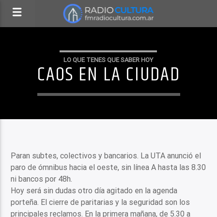
LO QUE TENES QUE SABER HOY
CAOS EN LA CIUDAD
Paran subtes, colectivos y bancarios. La UTA anunció el
paro de ómnibus hacia el oeste, sin línea A hasta las 8.30
ni bancos por 48h.
Hoy será sin dudas otro día agitado en la agenda
porteña. El cierre de paritarias y la seguridad son los
principales reclamos. En la primera mañana, de 5.30 a