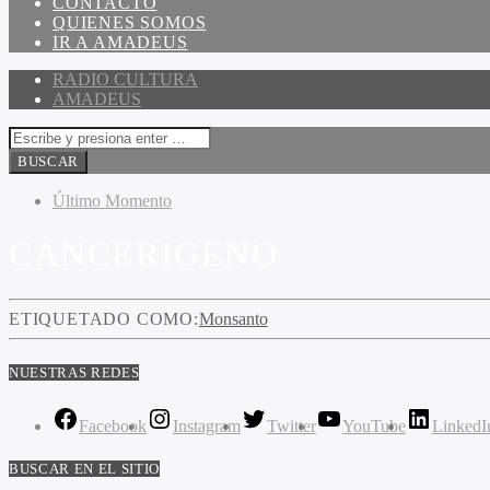
CONTACTO
QUIENES SOMOS
IR A AMADEUS
RADIO CULTURA
AMADEUS
Último Momento
CANCERIGENO
ETIQUETADO COMO:
Monsanto
NUESTRAS REDES
Facebook
Instagram
Twitter
YouTube
LinkedI
BUSCAR EN EL SITIO