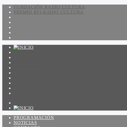
FUNDACIÓN RADIO CULTURA
PREMIO RFI-RADIO CULTURA
PROGRAMACIÓN
NOTICIAS
CONTACTO
QUIENES SOMOS
IR A AMADEUS
ON DEMAND
ESCUCHAR
VER
PROGRAMACIÓN
NOTICIAS