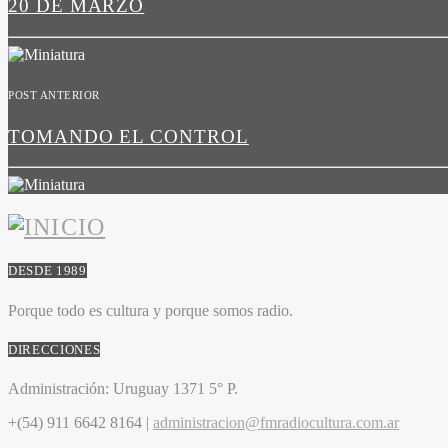
20 DE MARZO
POST ANTERIOR
TOMANDO EL CONTROL
DESDE 1989
Porque todo es cultura y porque somos radio.
DIRECCIONES
Administración:
Uruguay 1371 5° P.
+(54) 911 6642 8164 |
administracion@fmradiocultura.com.ar