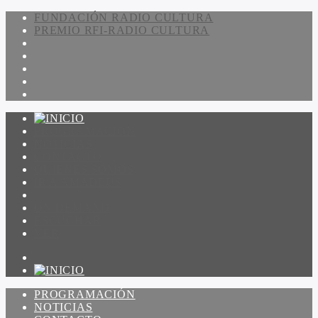
FUNDACIÓN RADIO CULTURA
PREMIO RFI-RADIO CULTURA
PROGRAMACIÓN
NOTICIAS
CONTACTO
QUIENES SOMOS
IR A AMADEUS
ON DEMAND
ESCUCHAR
VER
PROGRAMACIÓN
NOTICIAS