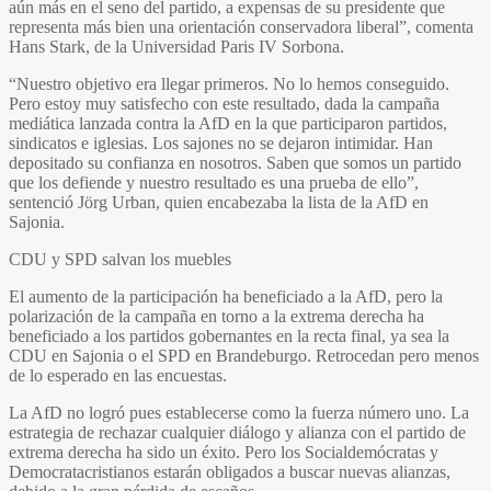
aún más en el seno del partido, a expensas de su presidente que
representa más bien una orientación conservadora liberal”, comenta
Hans Stark, de la Universidad Paris IV Sorbona.
“Nuestro objetivo era llegar primeros. No lo hemos conseguido.
Pero estoy muy satisfecho con este resultado, dada la campaña
mediática lanzada contra la AfD en la que participaron partidos,
sindicatos e iglesias. Los sajones no se dejaron intimidar. Han
depositado su confianza en nosotros. Saben que somos un partido
que los defiende y nuestro resultado es una prueba de ello”,
sentenció Jörg Urban, quien encabezaba la lista de la AfD en
Sajonia.
CDU y SPD salvan los muebles
El aumento de la participación ha beneficiado a la AfD, pero la
polarización de la campaña en torno a la extrema derecha ha
beneficiado a los partidos gobernantes en la recta final, ya sea la
CDU en Sajonia o el SPD en Brandeburgo. Retrocedan pero menos
de lo esperado en las encuestas.
La AfD no logró pues establecerse como la fuerza número uno. La
estrategia de rechazar cualquier diálogo y alianza con el partido de
extrema derecha ha sido un éxito. Pero los Socialdemócratas y
Democratacristianos estarán obligados a buscar nuevas alianzas,