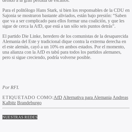
debido a la gran pérdida de escaños.
Para el politólogo Hans Stark, si bien los responsables de la CDU en
Sajonia se mostraron bastante aliviados, están bajo presión: “Saben
que va a ser complicado para ellos formar una coalición, y que les
sigue de cerca la AfD, que está a tan sólo seis puntos detrás”.
El partido Die Linke, heredero de los comunistas de la desaparecida
Alemania del Este y tradicional dique contra la extrema derecha en
el este alemán, cayó a un 10% en ambos estados. Por el momento,
una alianza con la AfD es tabú para todos los partidos alemanes,
pero si sigue creciendo, podría volverse posible.
Por RFI.
ETIQUETADO COMO:
AfD
Alternativa para Alemania
Andreas
Kalbitz
Brandeburgo
NUESTRAS REDES