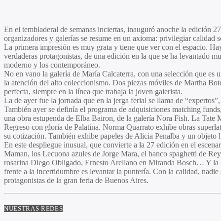
En el tembladeral de semanas inciertas, inauguró anoche la edición 27
organizadores y galerías se resume en un axioma: privilegiar calidad s
La primera impresión es muy grata y tiene que ver con el espacio. Ha
verdaderas protagonistas, de una edición en la que se ha levantado muy 
moderno y los contemporáneo.
No en vano la galería de María Calcaterra, con una selección que es u
la atención del alto coleccionismo. Dos piezas móviles de Martha Bo
perfecta, siempre en la línea que trabaja la joven galerista.
La de ayer fue la jornada que en la jerga ferial se llama de “expertos”,
También ayer se definía el programa de adquisiciones matching funds, 
una obra estupenda de Elba Bairon, de la galería Nora Fish. La Tate M
Regreso con gloria de Palatina. Norma Quarrato exhibe obras superlativ
su cotización. También exhibe papeles de Alicia Penalba y un objeto l
En este despliegue inusual, que convierte a la 27 edición en el escenar
Maman, los Lecuona azules de Jorge Mara, el banco spaghetti de Reyno
rosarina Diego Obligado, Ernesto Arellano en Miranda Bosch… Y la list
frente a la incertidumbre es levantar la puntería. Con la calidad, nadi
protagonistas de la gran feria de Buenos Aires.
NUESTRAS REDES