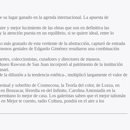
e su lugar ganado en la agenda internacional. La apuesta de
e y mejor lucimiento de las obras que son en definitiva las
a atención puesta en un equilibrio, si se quiere ideal, entre lo
 más granado de esta vertiente de la abstracción, capturó de entrada
los monos geniales de Edgardo Giménez resultaron una combinación
fuertes, coleccionistas, curadores y directores de museos.
 Museo Rawson de San Juan incorporó al patrimonio de la institución
asari.
la difusión a la tendencia estética-, multiplicó largamente el valor de
 gestual y soberbio de Cosmocosa, la Teoría del color, de Lozza, en
n Benzacar, Heredia en del Infinito, Carolina Antoniadis en la
ermitano lo mejor de casa. Los galeristas saben que el mejor talismán
 en Mejor te cuento, radio Cultura, pondrá en el aire a los