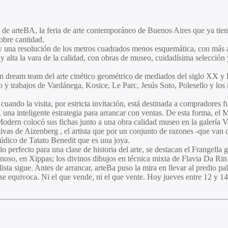
 de arteBA, la feria de arte contemporáneo de Buenos Aires que ya tien
obre cantidad.
y una resolución de los metros cuadrados menos esquemática, con más air
alta la vara de la calidad, con obras de museo, cuidadísima selección y l
n dream team del arte cinético geométrico de mediados del siglo XX y lo
to y trabajos de Vardánega, Kosice, Le Parc, Jesús Soto, Polesello y 
 cuando la visita, por estricta invitación, está destinada a compradores 
una inteligente estrategia para arrancar con ventas. De esta forma, el
odern colocó sus fichas junto a una obra calidad museo en la galería V
as de Aizenberg , el artista que por un conjunto de razones -que van de 
údico de Tatato Benedit que es una joya.
io perfecto para una clase de historia del arte, se destacan el Frangella
so, en Xippas; los divinos dibujos en técnica mixta de Flavia Da Rin e
a sigue. Antes de arrancar, arteBa puso la mira en llevar al predio pal
e se equivoca. Ni el que vende, ni el que vente. Hoy jueves entre 12 y 14