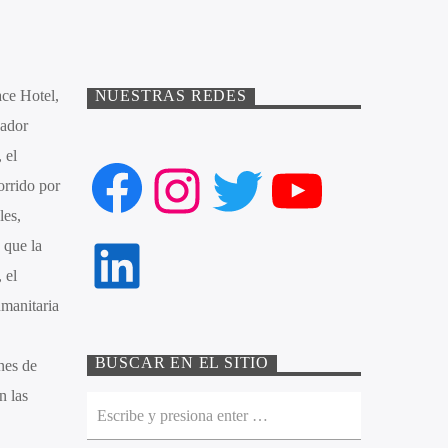
ace Hotel,
NUESTRAS REDES
jador
 el
Facebook
Instagram
Twitter
YouTube
orrido por
les,
 que la
LinkedIn
 el
umanitaria
BUSCAR EN EL SITIO
nes de
n las