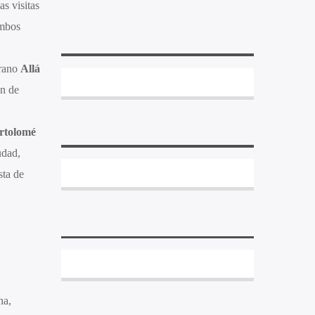
as visitas
ambos
prano
Allá
ón de
rtolomé
udad,
sta de
na,