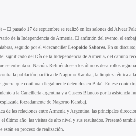
 – El pasado 17 de septiembre se realizó en los salones del Alvear Pal
ersario de la Independencia de Armenia. El anfitrión del evento, el emba
abras, seguido por el vicecanciller
Leopoldo Sahores
. En su discurso,
el significado del Día de la Independencia de Armenia, del camino rec
ue se enfrenta su Nación. Refiriéndose a los últimos desarrollos regiona
ontra la población pacífica de Nagorno Karabaj, la limpieza étnica a la
de guerra que continúan ilegalmente detenidos en Bakú. En ese contexto,
ento a la Cancillería argentina y a Cascos Blancos por la asistencia h
 desplazada forzadamente de Nagorno Karabaj.
 de las relaciones entre Armenia y Argentina, las principales direccio
el último año, las visitas de alto nivel y sus resultados. Presentó tambié
e están en proceso de realización.