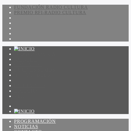
FUNDACIÓN RADIO CULTURA
PREMIO RFI-RADIO CULTURA
PROGRAMACIÓN
NOTICIAS
CONTACTO
QUIENES SOMOS
IR A AMADEUS
ON DEMAND
ESCUCHAR
VER
PROGRAMACIÓN
NOTICIAS