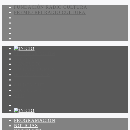
FUNDACIÓN RADIO CULTURA
PREMIO RFI-RADIO CULTURA
PROGRAMACIÓN
NOTICIAS
CONTACTO
QUIENES SOMOS
IR A AMADEUS
ON DEMAND
ESCUCHAR
VER
PROGRAMACIÓN
NOTICIAS